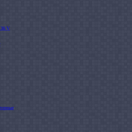
 36 V
r
торные