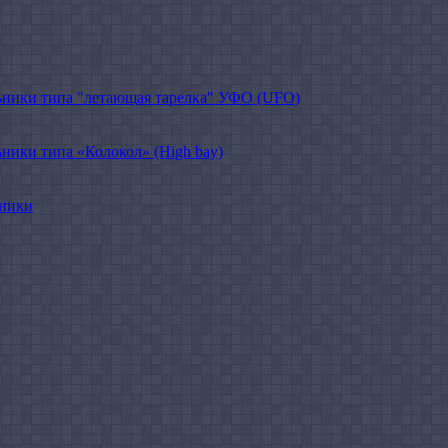
ники типа "летающая тарелка" УФО (UFO)
ики типа «Колокол» (High bay)
ьники