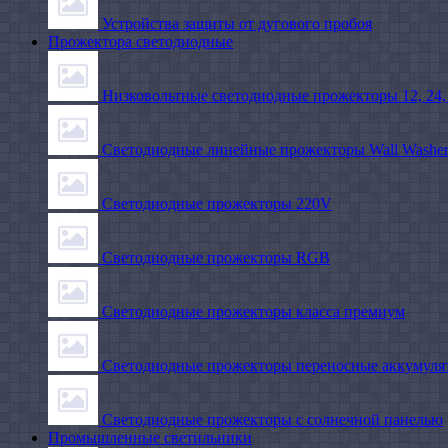
Устройства защиты от дугового пробоя
Прожектора светодиодные
Низковольтные светодиодные прожекторы 12, 24,
Светодиодные линейные прожекторы Wall Washe
Светодиодные прожекторы 220V
Светодиодные прожекторы RGB
Светодиодные прожекторы класса премиум
Светодиодные прожекторы переносные аккумуля
Светодиодные прожекторы с солнечной панелью
Промышленные светильники