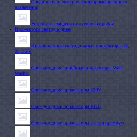
Соединители электрические промышленного
назначения
Устройства защиты от дугового пробоя
Прожектора светодиодные
Низковольтные светодиодные прожекторы 12,
24, 36 V
Светодиодные линейные прожекторы Wall
Washer
Светодиодные прожекторы 220V
Светодиодные прожекторы RGB
Светодиодные прожекторы класса премиум