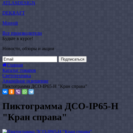
ATLASDESIGN
DEKRAFT
Mosvolt
Все производители
Будьте в курсе!
Новости, обзоры и акции
Подписаться
Главная
Каталог товаров
Светотехника
Аварийное освещение
Пиктограмма ДСО-IP65-Н "Кран справа"
Пиктограмма ДСО-IP65-Н
"Кран справа"