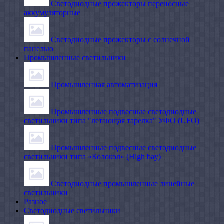
Светодиодные прожекторы переносные
аккумуляторные
Светодиодные прожекторы с солнечной
панелью
Промышленные светильники
Промышленная автоматизация
Промышленные подвесные cветодиодные
светильники типа "летающая тарелка" УФО (UFO)
Промышленные подвесные cветодиодные
светильники типа «Колокол» (High bay)
Светодиодные промышленные линейные
светильники
Разное
Светодиодные светильники