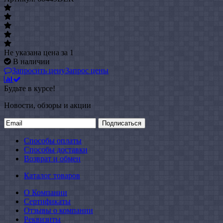
Не указана цена
за 1
В наличии
Запросить цену
Запрос цены
Будьте в курсе!
Новости, обзоры и акции
Подписаться
Способы оплаты
Способы доставки
Возврат и обмен
Каталог товаров
О Компании
Сертификаты
Отзывы о компании
Реквизиты