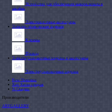
Устройства для обеспечения микроклимата в
шкафах
Электрощитовые аксессуары
Электро-технические изделия
Клеммы
Провод
Электроустановочные изделия и аксессуары
Электроустановочные изделия
New
Новинки
Хит
Хиты продаж
%
Скидки
Производители
ARTGALLERY