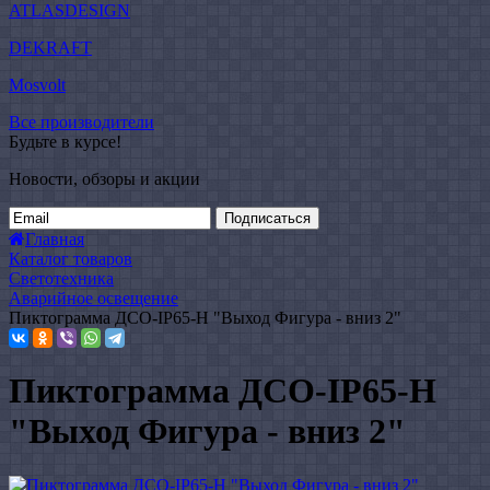
ATLASDESIGN
DEKRAFT
Mosvolt
Все производители
Будьте в курсе!
Новости, обзоры и акции
Подписаться
Главная
Каталог товаров
Светотехника
Аварийное освещение
Пиктограмма ДСО-IP65-Н "Выход Фигура - вниз 2"
Пиктограмма ДСО-IP65-Н
"Выход Фигура - вниз 2"