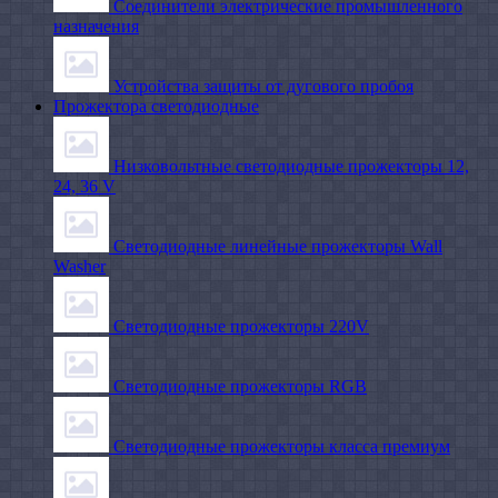
Соединители электрические промышленного
назначения
Устройства защиты от дугового пробоя
Прожектора светодиодные
Низковольтные светодиодные прожекторы 12,
24, 36 V
Светодиодные линейные прожекторы Wall
Washer
Светодиодные прожекторы 220V
Светодиодные прожекторы RGB
Светодиодные прожекторы класса премиум