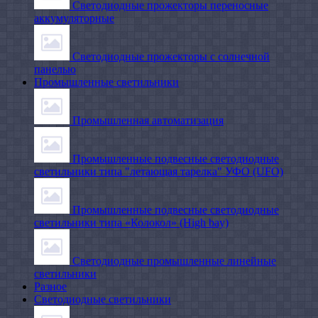
Светодиодные прожекторы переносные
аккумуляторные
Светодиодные прожекторы с солнечной
панелью
Промышленные светильники
Промышленная автоматизация
Промышленные подвесные cветодиодные
светильники типа "летающая тарелка" УФО (UFO)
Промышленные подвесные cветодиодные
светильники типа «Колокол» (High bay)
Светодиодные промышленные линейные
светильники
Разное
Светодиодные светильники