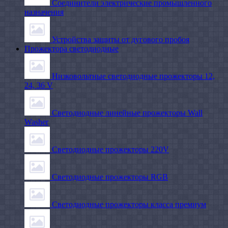
Соединители электрические промышленного
назначения
Устройства защиты от дугового пробоя
Прожектора светодиодные
Низковольтные светодиодные прожекторы 12,
24, 36 V
Светодиодные линейные прожекторы Wall
Washer
Светодиодные прожекторы 220V
Светодиодные прожекторы RGB
Светодиодные прожекторы класса премиум