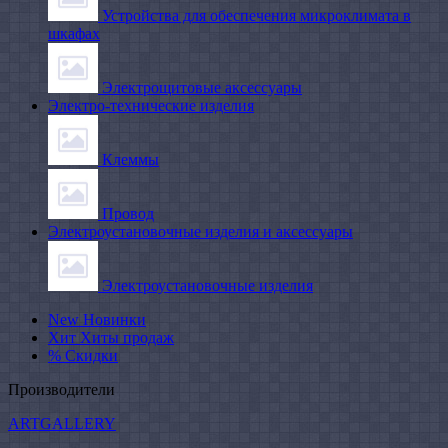
Устройства для обеспечения микроклимата в
шкафах
Электрощитовые аксессуары
Электро-технические изделия
Клеммы
Провод
Электроустановочные изделия и аксессуары
Электроустановочные изделия
New
Новинки
Хит
Хиты продаж
%
Скидки
Производители
ARTGALLERY