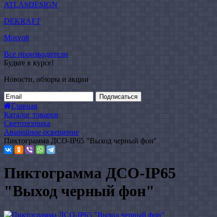
ATLASDESIGN
DEKRAFT
Mosvolt
Все производители
Будьте в курсе!
Новости, обзоры и акции
Подписаться
Главная
Каталог товаров
Светотехника
Аварийное освещение
Пиктограмма ДСО-IP65 "Выход черный фон"
Пиктограмма ДСО-IP65
"Выход черный фон"