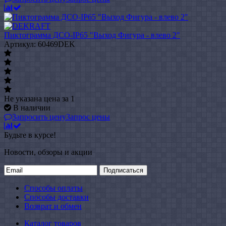
Пиктограмма ДСО-IP65 "Выход Фигура - влево 2"
Артикул: 60469DEK
Не указана цена
за 1
В наличии
Запросить цену
Запрос цены
Будьте в курсе!
Новости, обзоры и акции
Подписаться
Способы оплаты
Способы доставки
Возврат и обмен
Каталог товаров