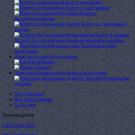
Корпуса напольные
Корпуса пластиковые
Корпуса
распределительные
Корпуса с монтажной
платой
Устройства для обеспечения микроклимата в шкафах
Электрощитовые
аксессуары
Электро-технические изделия
Клеммы
Провод
Электроустановочные изделия и аксессуары
Электроустановочные
изделия
New
Новинки
Хит
Хиты продаж
%
Скидки
Производители
ARTGALLERY