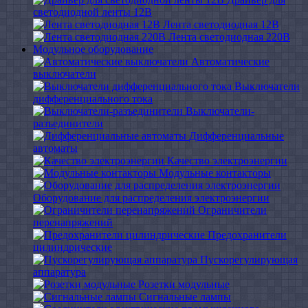
светодиодной ленты 12В
Лента светодиодная 12В
Лента светодиодная 220В
Модульное оборудование
Автоматические
выключатели
Выключатели
дифференциального тока
Выключатели-
разъединители
Дифференциальные
автоматы
Качество электроэнергии
Модульные контакторы
Оборудование для распределения электроэнергии
Ограничители
перенапряжений
Предохранители
цилиндрические
Пускорегулирующая
аппаратура
Розетки модульные
Сигнальные лампы