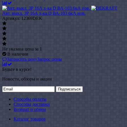
Авт. выкл. 3Р 16А х-ка D ВА-103 6кА нов.
Артикул: 12369DEK
Не указана цена
за 1
В наличии
Запросить цену
Запрос цены
Будьте в курсе!
Новости, обзоры и акции
Подписаться
Способы оплаты
Способы доставки
Возврат и обмен
Каталог товаров