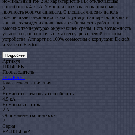
номинальный ток 2 А; характеристика B; отключающая
способность 4,5 кА. 5 монолитных заклепок повышают
прочность корпуса аппарата. Сплошная лицевая панель
обеспечивает безопасность эксплуатации аппарата. Боковые
каналы охлаждения повышают стабильность работы при
высоких температурах окружающей среды. Есть возможность
установки дополнительных аксессуаров с левой стороны
устройства. Аппарат на 100% совместим с корпусами Dekraft
и Systeme Electric.
Подробнее
Артикул
11014DEK
Производитель
DEKRAFT
Класс токоограничения
3
Номин отключающая способность
4.5 кА
Номинальный ток
2 А
Общ количество полюсов
2
Серия
ВА-101 4.5кА