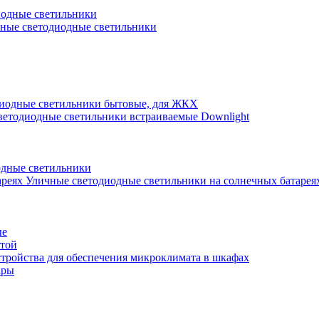
иодные светильники
ные светодиодные светильники
иодные светильники бытовые, для ЖКХ
ветодиодные светильники встраиваемые Downlight
одные светильники
Уличные светодиодные светильники на солнечных батарея
ые
атой
стройства для обеспечения микроклимата в шкафах
ары