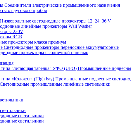
Соединители электрические промышленного назначения
иты от дугового пробоя
Низковольтные светодиодные прожекторы 12, 24, 36 V
одиодные линейные прожекторы Wall Washer
кторы 220V
кторы RGB
ные прожекторы класса премиум
Светодиодные прожекторы переносные аккумуляторные
одиодные прожекторы с солнечной панелью
изация
Промышленные подвесные
Промышленные подвесные cветодиодн
Светодиодные промышленные линейные светильники
ветильники
светильники
диодные светильники
диодные светильники