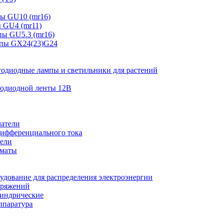
ы GU10 (mr16)
 GU4 (mr11)
ы GU5.3 (mr16)
мпы GX24(23)G24
тодиодные лампы и светильники для растений
тодиодной ленты 12В
атели
ифференциального тока
ели
оматы
удование для распределения электроэнергии
пряжений
индрические
ппаратура