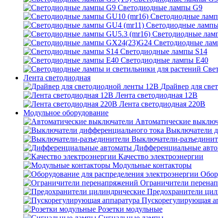
Светодиодные лампы G9
Светодиодные ламп
Светодиодные лампы
Светодиодные ламп
Светодиодные ла
Светодиодные лампы S14
Светодиодные лампы Е40
Све
Лента светодиодная
Драйвер для све
Лента светодиодная 12В
Лента светодиодная 220В
Модульное оборудование
Автоматические выключ
Выключатели д
Выключатели-разъединит
Дифференциальные авт
Качество электроэнергии
Модульные контакторы
Обор
Ограничители перена
Предохранители цил
Пускорегулирующая а
Розетки модульные
Сигнальные лампы