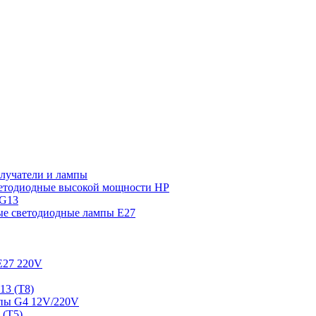
лучатели и лампы
етодиодные высокой мощности HP
 G13
ые светодиодные лампы E27
E27 220V
13 (T8)
пы G4 12V/220V
 (T5)