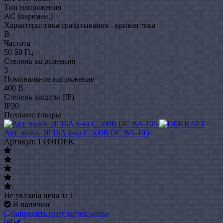
Тип напряжения
AC (перемен.)
Характеристика срабатывания - кривая тока
B
Частота
50-50 Гц
Степень загрязнения
3
Номинальное напряжение
400 В
Степень защиты (IP)
IP20
Похожие товары
Авт. выкл. 2P 16A х-ка C 500В DC ВА-105
Артикул: 13391DEK
Не указана цена
за 1
В наличии
Запросить цену
Запрос цены