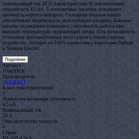
номинальный ток 20 А; характеристика B; отключающая
способность 4,5 кА. 5 монолитных заклепок повышают
прочность корпуса аппарата. Сплошная лицевая панель
обеспечивает безопасность эксплуатации аппарата. Боковые
каналы охлаждения повышают стабильность работы при
высоких температурах окружающей среды. Есть возможность
установки дополнительных аксессуаров с левой стороны
устройства. Аппарат на 100% совместим с корпусами Dekraft
и Systeme Electric.
Подробнее
Артикул
11043DEK
Производитель
DEKRAFT
Класс токоограничения
3
Номин отключающая способность
4.5 кА
Номинальный ток
20 А
Общ количество полюсов
4
Серия
ВА-101 4.5кА