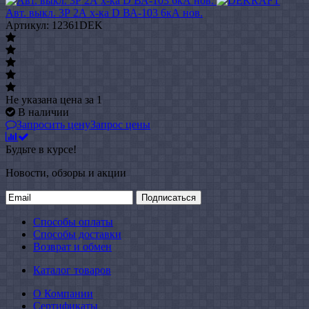
Авт. выкл. 3Р 2А х-ка D ВА-103 6кА нов.
Артикул: 12361DEK
Не указана цена
за 1
В наличии
Запросить цену
Запрос цены
Будьте в курсе!
Новости, обзоры и акции
Подписаться
Способы оплаты
Способы доставки
Возврат и обмен
Каталог товаров
О Компании
Сертификаты