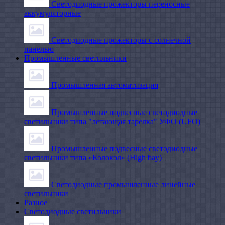
Светодиодные прожекторы переносные
аккумуляторные
Светодиодные прожекторы с солнечной
панелью
Промышленные светильники
Промышленная автоматизация
Промышленные подвесные cветодиодные
светильники типа "летающая тарелка" УФО (UFO)
Промышленные подвесные cветодиодные
светильники типа «Колокол» (High bay)
Светодиодные промышленные линейные
светильники
Разное
Светодиодные светильники