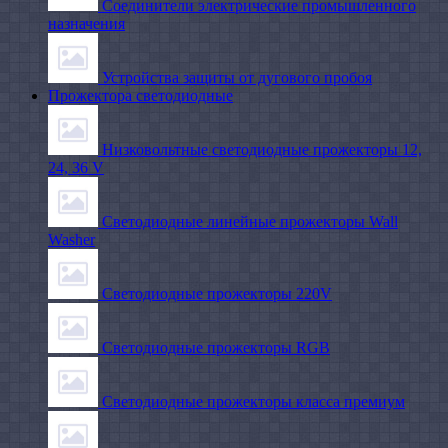
Соединители электрические промышленного
назначения
Устройства защиты от дугового пробоя
Прожектора светодиодные
Низковольтные светодиодные прожекторы 12,
24, 36 V
Светодиодные линейные прожекторы Wall
Washer
Светодиодные прожекторы 220V
Светодиодные прожекторы RGB
Светодиодные прожекторы класса премиум