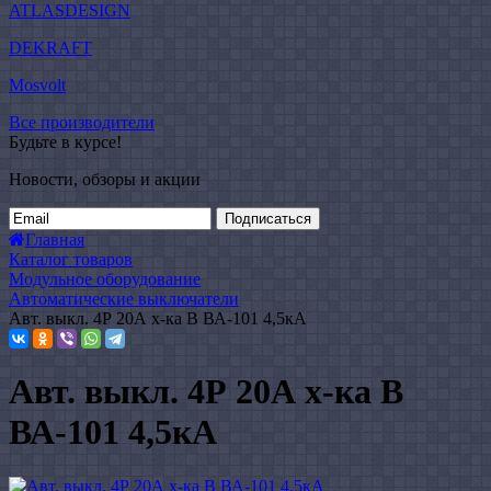
ATLASDESIGN
DEKRAFT
Mosvolt
Все производители
Будьте в курсе!
Новости, обзоры и акции
Подписаться
Главная
Каталог товаров
Модульное оборудование
Автоматические выключатели
Авт. выкл. 4Р 20А х-ка B ВА-101 4,5кА
Авт. выкл. 4Р 20А х-ка B
ВА-101 4,5кА