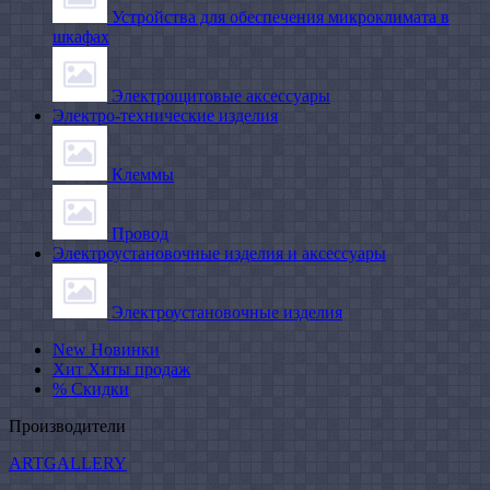
Устройства для обеспечения микроклимата в
шкафах
Электрощитовые аксессуары
Электро-технические изделия
Клеммы
Провод
Электроустановочные изделия и аксессуары
Электроустановочные изделия
New
Новинки
Хит
Хиты продаж
%
Скидки
Производители
ARTGALLERY