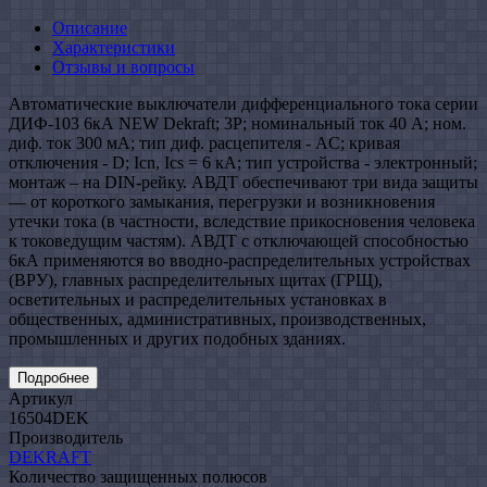
Описание
Характеристики
Отзывы и вопросы
Автоматические выключатели дифференциального тока серии
ДИФ-103 6кА NEW Dekraft; 3P; номинальный ток 40 А; ном.
диф. ток 300 мА; тип диф. расцепителя - AC; кривая
отключения - D; Icn, Ics = 6 кА; тип устройства - электронный;
монтаж – на DIN-рейку. АВДТ обеспечивают три вида защиты
— от короткого замыкания, перегрузки и возникновения
утечки тока (в частности, вследствие прикосновения человека
к токоведущим частям). АВДТ с отключающей способностью
6кА применяются во вводно-распределительных устройствах
(ВРУ), главных распределительных щитах (ГРЩ),
осветительных и распределительных установках в
общественных, административных, производственных,
промышленных и других подобных зданиях.
Подробнее
Артикул
16504DEK
Производитель
DEKRAFT
Количество защищенных полюсов