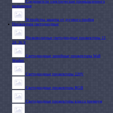
Соединители электрические промышленного
назначения
Устройства защиты от дугового пробоя
Прожектора светодиодные
Низковольтные светодиодные прожекторы 12,
24, 36 V
Светодиодные линейные прожекторы Wall
Washer
Светодиодные прожекторы 220V
Светодиодные прожекторы RGB
Светодиодные прожекторы класса премиум