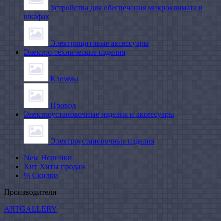
Устройства для обеспечения микроклимата в
шкафах
Электрощитовые аксессуары
Электро-технические изделия
Клеммы
Провод
Электроустановочные изделия и аксессуары
Электроустановочные изделия
New
Новинки
Хит
Хиты продаж
%
Скидки
Производители
ARTGALLERY