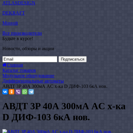
ATLASDESIGN
DEKRAFT
Mosvolt
Все производители
Будьте в курсе!
Новости, обзоры и акции
Подписаться
Главная
Каталог товаров
Модульное оборудование
Дифференциальные автоматы
АВДТ 3P 40А 300мА AC х-ка D ДИФ-103 6кА нов.
АВДТ 3P 40А 300мА AC х-ка
D ДИФ-103 6кА нов.