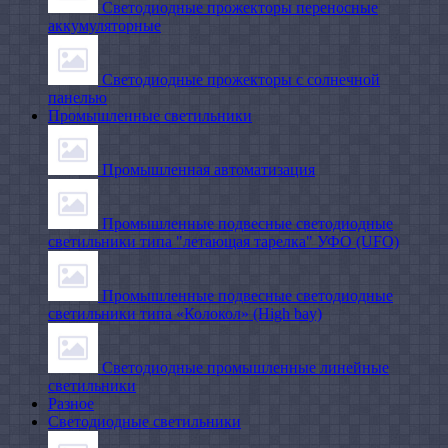
Светодиодные прожекторы переносные
аккумуляторные
Светодиодные прожекторы с солнечной
панелью
Промышленные светильники
Промышленная автоматизация
Промышленные подвесные cветодиодные
светильники типа "летающая тарелка" УФО (UFO)
Промышленные подвесные cветодиодные
светильники типа «Колокол» (High bay)
Светодиодные промышленные линейные
светильники
Разное
Светодиодные светильники