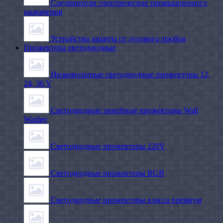
Соединители электрические промышленного
назначения
Устройства защиты от дугового пробоя
Прожектора светодиодные
Низковольтные светодиодные прожекторы 12,
24, 36 V
Светодиодные линейные прожекторы Wall
Washer
Светодиодные прожекторы 220V
Светодиодные прожекторы RGB
Светодиодные прожекторы класса премиум