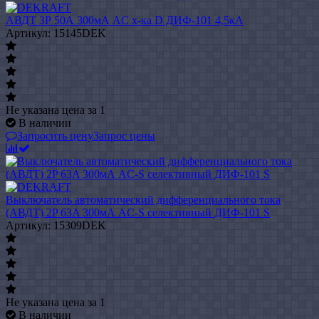
АВДТ 3Р 50А 300мА AC х-ка D ДИФ-101 4,5кА
Артикул: 15145DEK
Не указана цена
за 1
В наличии
Запросить цену
Запрос цены
Выключатель автоматический дифференциального тока
(АВДТ) 2P 63A 300мА AC-S селективный ДИФ-101 S
Артикул: 15309DEK
Не указана цена
за 1
В наличии