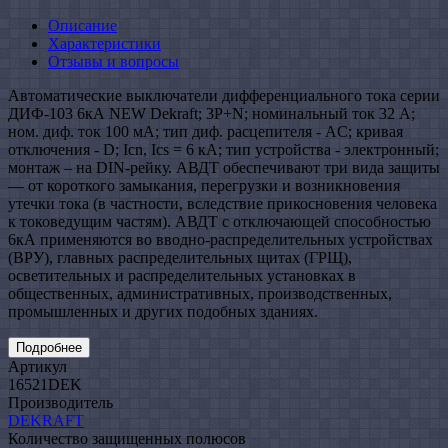
Описание
Характеристики
Отзывы и вопросы
Автоматические выключатели дифференциального тока серии
ДИФ-103 6кА NEW Dekraft; 3P+N; номинальный ток 32 А;
ном. диф. ток 100 мА; тип диф. расцепителя - AC; кривая
отключения - D; Icn, Ics = 6 кА; тип устройства - электронный;
монтаж – на DIN-рейку. АВДТ обеспечивают три вида защиты
— от короткого замыкания, перегрузки и возникновения
утечки тока (в частности, вследствие прикосновения человека
к токоведущим частям). АВДТ с отключающей способностью
6кА применяются во вводно-распределительных устройствах
(ВРУ), главных распределительных щитах (ГРЩ),
осветительных и распределительных установках в
общественных, административных, производственных,
промышленных и других подобных зданиях.
Подробнее
Артикул
16521DEK
Производитель
DEKRAFT
Количество защищенных полюсов