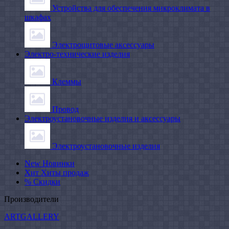
Устройства для обеспечения микроклимата в
шкафах
Электрощитовые аксессуары
Электро-технические изделия
Клеммы
Провод
Электроустановочные изделия и аксессуары
Электроустановочные изделия
New
Новинки
Хит
Хиты продаж
%
Скидки
Производители
ARTGALLERY