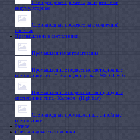
Светодиодные прожекторы переносные
аккумуляторные
Светодиодные прожекторы с солнечной
панелью
Промышленные светильники
Промышленная автоматизация
Промышленные подвесные cветодиодные
светильники типа "летающая тарелка" УФО (UFO)
Промышленные подвесные cветодиодные
светильники типа «Колокол» (High bay)
Светодиодные промышленные линейные
светильники
Разное
Светодиодные светильники