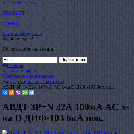
ATLASDESIGN
DEKRAFT
Mosvolt
Все производители
Будьте в курсе!
Новости, обзоры и акции
Подписаться
Главная
Каталог товаров
Модульное оборудование
Дифференциальные автоматы
АВДТ 3P+N 32А 100мА AC х-ка D ДИФ-103 6кА нов.
АВДТ 3P+N 32А 100мА AC х-
ка D ДИФ-103 6кА нов.