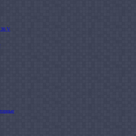
 36 V
r
торные