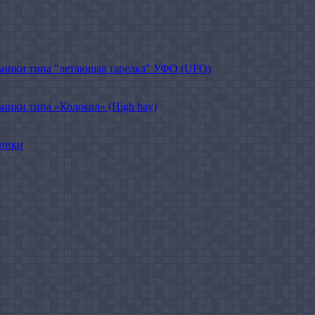
ники типа "летающая тарелка" УФО (UFO)
ики типа «Колокол» (High bay)
ьники