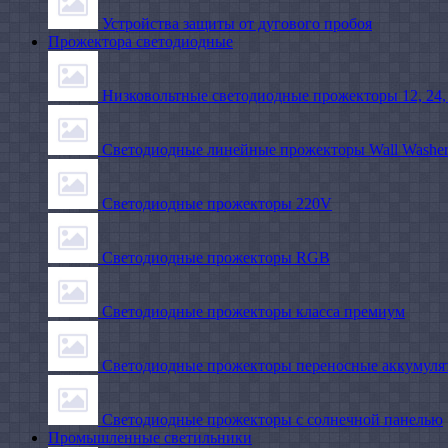
Устройства защиты от дугового пробоя
Прожектора светодиодные
Низковольтные светодиодные прожекторы 12, 24,
Светодиодные линейные прожекторы Wall Washe
Светодиодные прожекторы 220V
Светодиодные прожекторы RGB
Светодиодные прожекторы класса премиум
Светодиодные прожекторы переносные аккумуля
Светодиодные прожекторы с солнечной панелью
Промышленные светильники