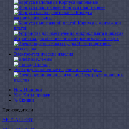
Корпуса напольные
Корпуса пластиковые
Корпуса
распределительные
Корпуса с монтажной
платой
Устройства для обеспечения микроклимата в шкафах
Электрощитовые
аксессуары
Электро-технические изделия
Клеммы
Провод
Электроустановочные изделия и аксессуары
Электроустановочные
изделия
New
Новинки
Хит
Хиты продаж
%
Скидки
Производители
ARTGALLERY