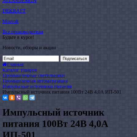
ATLASDESIGN
DEKRAFT
Mosvolt
Все производители
Будьте в курсе!
Новости, обзоры и акции
Подписаться
Главная
Каталог товаров
Промышленные светильники
Промышленная автоматизация
Импульсные источники питания
Импульсный источник питания 100Вт 24В 4,0А ИП-501
Импульсный источник
питания 100Вт 24В 4,0А
ИП-501