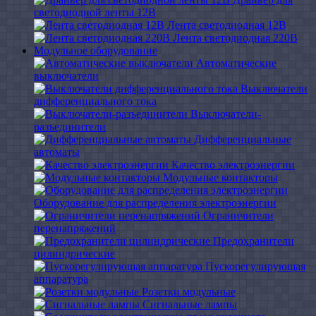
светодиодной ленты 12В
Лента светодиодная 12В
Лента светодиодная 220В
Модульное оборудование
Автоматические
выключатели
Выключатели
дифференциального тока
Выключатели-
разъединители
Дифференциальные
автоматы
Качество электроэнергии
Модульные контакторы
Оборудование для распределения электроэнергии
Ограничители
перенапряжений
Предохранители
цилиндрические
Пускорегулирующая
аппаратура
Розетки модульные
Сигнальные лампы