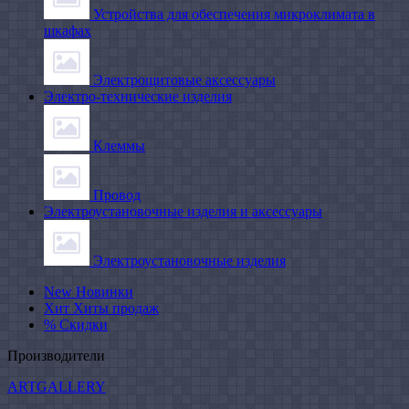
Устройства для обеспечения микроклимата в
шкафах
Электрощитовые аксессуары
Электро-технические изделия
Клеммы
Провод
Электроустановочные изделия и аксессуары
Электроустановочные изделия
New
Новинки
Хит
Хиты продаж
%
Скидки
Производители
ARTGALLERY