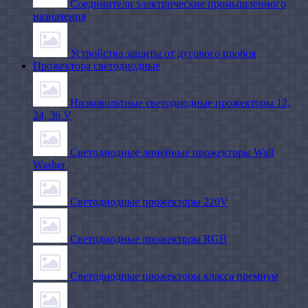
Соединители электрические промышленного
назначения
Устройства защиты от дугового пробоя
Прожектора светодиодные
Низковольтные светодиодные прожекторы 12,
24, 36 V
Светодиодные линейные прожекторы Wall
Washer
Светодиодные прожекторы 220V
Светодиодные прожекторы RGB
Светодиодные прожекторы класса премиум