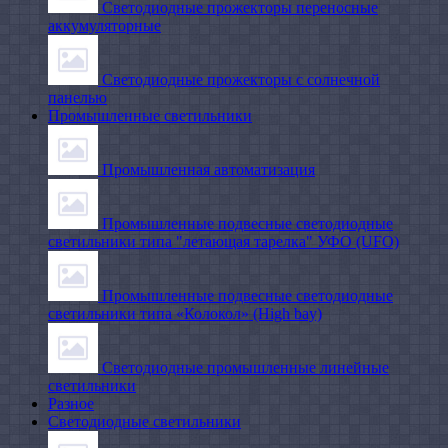
Светодиодные прожекторы переносные
аккумуляторные
Светодиодные прожекторы с солнечной
панелью
Промышленные светильники
Промышленная автоматизация
Промышленные подвесные cветодиодные
светильники типа "летающая тарелка" УФО (UFO)
Промышленные подвесные cветодиодные
светильники типа «Колокол» (High bay)
Светодиодные промышленные линейные
светильники
Разное
Светодиодные светильники