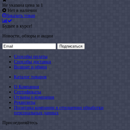
Не указана цена
за 1
Нет в наличии
Заказать товар
Будьте в курсе!
Новости, обзоры и акции
Подписаться
Способы оплаты
Способы доставки
Возврат и обмен
Каталог товаров
О Компании
Сертификаты
Отзывы о компании
Реквизиты
Политика компании в отношении обработки
персональных данных
Присоединяйтесь