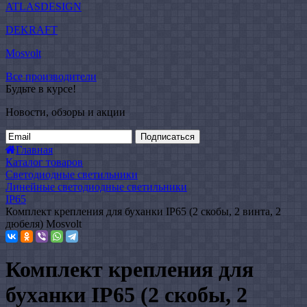
ATLASDESIGN
DEKRAFT
Mosvolt
Все производители
Будьте в курсе!
Новости, обзоры и акции
Подписаться
Главная
Каталог товаров
Светодиодные светильники
Линейные светодиодные светильники
IP65
Комплект крепления для буханки IP65 (2 скобы, 2 винта, 2
дюбеля) Mosvolt
Комплект крепления для
буханки IP65 (2 скобы, 2