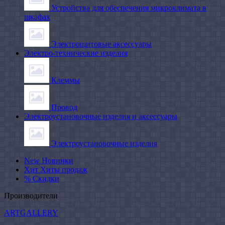
Устройства для обеспечения микроклимата в
шкафах
Электрощитовые аксессуары
Электро-технические изделия
Клеммы
Провод
Электроустановочные изделия и аксессуары
Электроустановочные изделия
New
Новинки
Хит
Хиты продаж
%
Скидки
Производители
ARTGALLERY