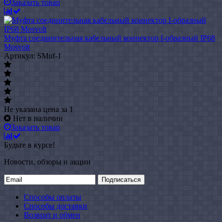
Заказать товар
Муфта соединительная кабельный коннектор I-образный IP68
Mosvolt
Артикул: SMuf-1
Не указана цена
за 1
Нет в наличии
Заказать товар
Будьте в курсе!
Новости, обзоры и акции
Подписаться
Способы оплаты
Способы доставки
Возврат и обмен