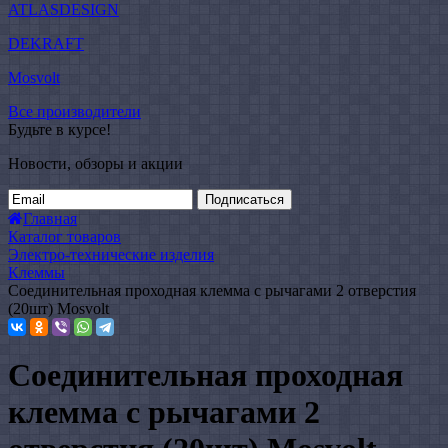
ATLASDESIGN
DEKRAFT
Mosvolt
Все производители
Будьте в курсе!
Новости, обзоры и акции
Подписаться
Главная
Каталог товаров
Электро-технические изделия
Клеммы
Соединительная проходная клемма с рычагами 2 отверстия
(20шт) Mosvolt
Соединительная проходная
клемма с рычагами 2