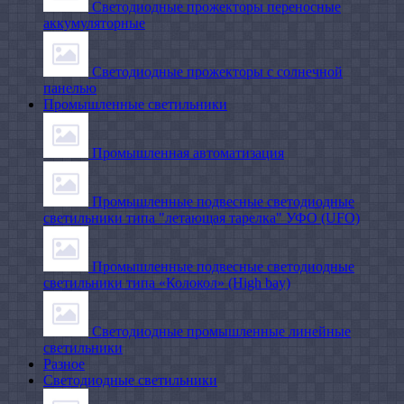
Светодиодные прожекторы переносные
аккумуляторные
Светодиодные прожекторы с солнечной
панелью
Промышленные светильники
Промышленная автоматизация
Промышленные подвесные cветодиодные
светильники типа "летающая тарелка" УФО (UFO)
Промышленные подвесные cветодиодные
светильники типа «Колокол» (High bay)
Светодиодные промышленные линейные
светильники
Разное
Светодиодные светильники