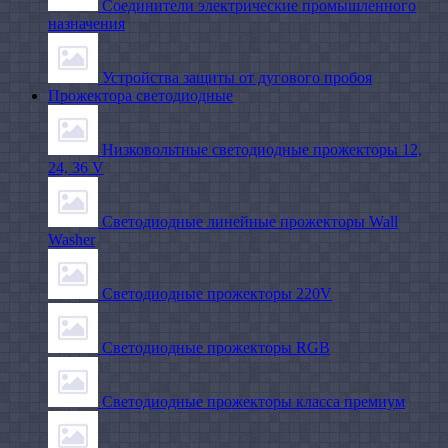
Соединители электрические промышленного
назначения
Устройства защиты от дугового пробоя
Прожектора светодиодные
Низковольтные светодиодные прожекторы 12,
24, 36 V
Светодиодные линейные прожекторы Wall
Washer
Светодиодные прожекторы 220V
Светодиодные прожекторы RGB
Светодиодные прожекторы класса премиум