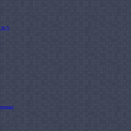
 36 V
r
торные