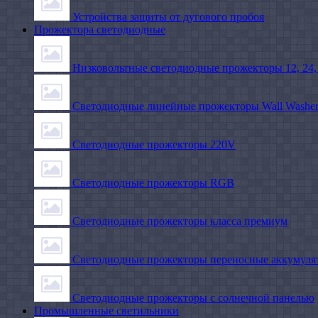
Устройства защиты от дугового пробоя
Прожектора светодиодные
Низковольтные светодиодные прожекторы 12, 24,
Светодиодные линейные прожекторы Wall Washe
Светодиодные прожекторы 220V
Светодиодные прожекторы RGB
Светодиодные прожекторы класса премиум
Светодиодные прожекторы переносные аккумуля
Светодиодные прожекторы с солнечной панелью
Промышленные светильники