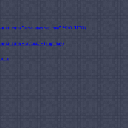
ники типа "летающая тарелка" УФО (UFO)
ики типа «Колокол» (High bay)
ьники