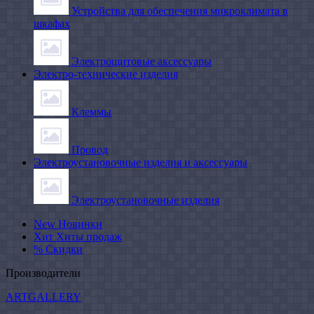
Устройства для обеспечения микроклимата в
шкафах
Электрощитовые аксессуары
Электро-технические изделия
Клеммы
Провод
Электроустановочные изделия и аксессуары
Электроустановочные изделия
New
Новинки
Хит
Хиты продаж
%
Скидки
Производители
ARTGALLERY