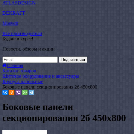
ATLASDESIGN
DEKRAFT
Mosvolt
Все производители
Будьте в курсе!
Новости, обзоры и акции
Подписаться
Главная
Каталог товаров
Щитовое оборудование и аксессуары
Корпуса напольные
Боковые панели секционирования 2б 450х800
Боковые панели
секционирования 2б 450х800