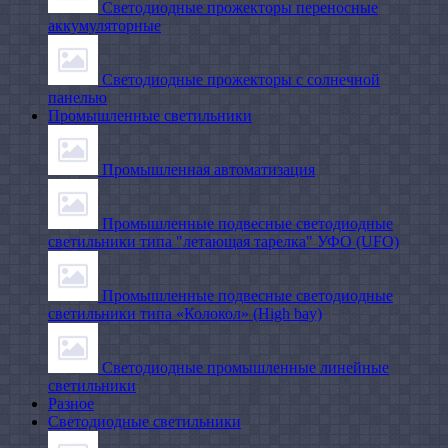
Светодиодные прожекторы переносные
аккумуляторные
Светодиодные прожекторы с солнечной
панелью
Промышленные светильники
Промышленная автоматизация
Промышленные подвесные cветодиодные
светильники типа "летающая тарелка" УФО (UFO)
Промышленные подвесные cветодиодные
светильники типа «Колокол» (High bay)
Светодиодные промышленные линейные
светильники
Разное
Светодиодные светильники