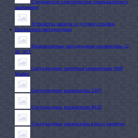
Соединители электрические промышленного
назначения
Устройства защиты от дугового пробоя
Прожектора светодиодные
Низковольтные светодиодные прожекторы 12,
24, 36 V
Светодиодные линейные прожекторы Wall
Washer
Светодиодные прожекторы 220V
Светодиодные прожекторы RGB
Светодиодные прожекторы класса премиум