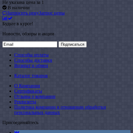
Не указана цена
за 1
В наличии
Запросить цену
Запрос цены
Будьте в курсе!
Новости, обзоры и акции
Подписаться
Способы оплаты
Способы доставки
Возврат и обмен
Каталог товаров
О Компании
Сертификаты
Отзывы о компании
Реквизиты
Политика компании в отношении обработки
персональных данных
Присоединяйтесь