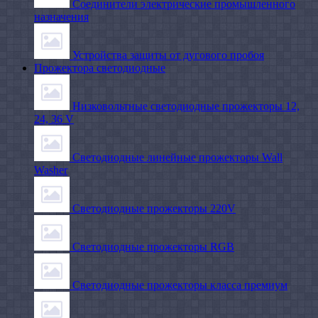
Соединители электрические промышленного
назначения
Устройства защиты от дугового пробоя
Прожектора светодиодные
Низковольтные светодиодные прожекторы 12,
24, 36 V
Светодиодные линейные прожекторы Wall
Washer
Светодиодные прожекторы 220V
Светодиодные прожекторы RGB
Светодиодные прожекторы класса премиум