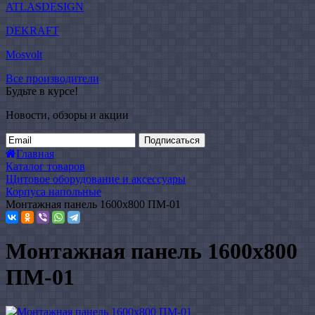
ATLASDESIGN
DEKRAFT
Mosvolt
Все производители
Будьте в курсе!
Новости, обзоры и акции
Подписаться
Главная
Каталог товаров
Щитовое оборудование и аксессуары
Корпуса напольные
Монтажная панель 1600x800 ПМ-01
Монтажная панель 1600x800
ПМ-01