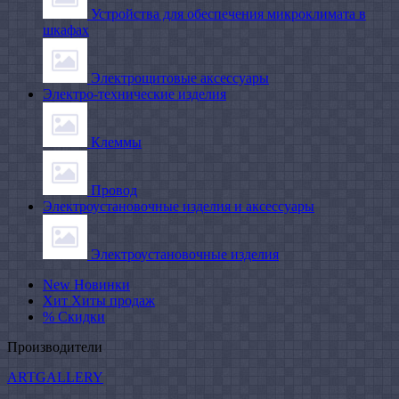
Устройства для обеспечения микроклимата в
шкафах
Электрощитовые аксессуары
Электро-технические изделия
Клеммы
Провод
Электроустановочные изделия и аксессуары
Электроустановочные изделия
New
Новинки
Хит
Хиты продаж
%
Скидки
Производители
ARTGALLERY