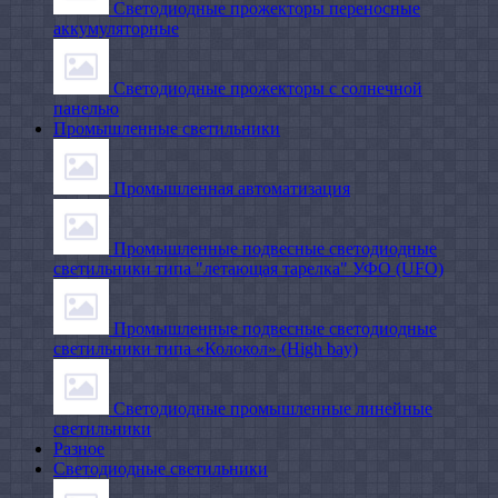
Светодиодные прожекторы переносные
аккумуляторные
Светодиодные прожекторы с солнечной
панелью
Промышленные светильники
Промышленная автоматизация
Промышленные подвесные cветодиодные
светильники типа "летающая тарелка" УФО (UFO)
Промышленные подвесные cветодиодные
светильники типа «Колокол» (High bay)
Светодиодные промышленные линейные
светильники
Разное
Светодиодные светильники