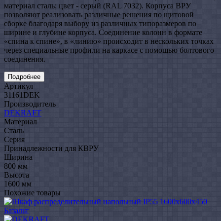
материал сталь; цвет - серый (RAL 7032). Корпуса ВРУ
позволяют реализовать различные решения по щитовой
сборке благодаря выбору из различных типоразмеров по
ширине и глубине корпуса. Соединение колонн в формате
«спина к спине», в «линию» происходит в нескольких точках
через специальные профили на каркасе с помощью болтового
соединения.
Подробнее
Артикул
31161DEK
Производитель
DEKRAFT
Материал
Сталь
Серия
Принадлежности для КВРУ
Ширина
800 мм
Высота
1600 мм
Похожие товары