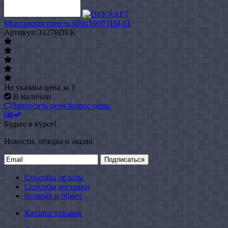
Монтажная панель 600x1000 ПМ-01
Артикул: 31278DEK
Не указана цена
за 1
В наличии
Запросить цену
Запрос цены
Будьте в курсе!
Новости, обзоры и акции
Подписаться
Способы оплаты
Способы доставки
Возврат и обмен
Каталог товаров