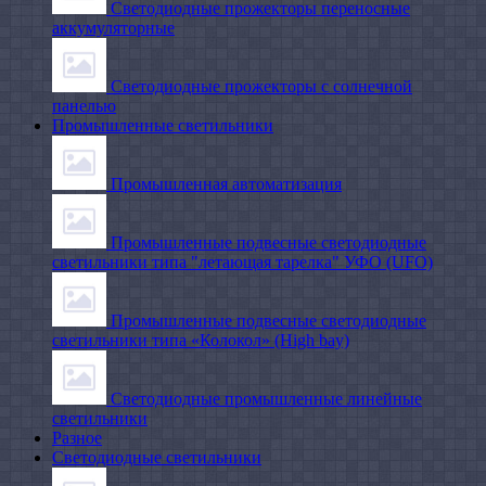
Светодиодные прожекторы переносные
аккумуляторные
Светодиодные прожекторы с солнечной
панелью
Промышленные светильники
Промышленная автоматизация
Промышленные подвесные cветодиодные
светильники типа "летающая тарелка" УФО (UFO)
Промышленные подвесные cветодиодные
светильники типа «Колокол» (High bay)
Светодиодные промышленные линейные
светильники
Разное
Светодиодные светильники