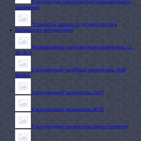
Соединители электрические промышленного
назначения
Устройства защиты от дугового пробоя
Прожектора светодиодные
Низковольтные светодиодные прожекторы 12,
24, 36 V
Светодиодные линейные прожекторы Wall
Washer
Светодиодные прожекторы 220V
Светодиодные прожекторы RGB
Светодиодные прожекторы класса премиум