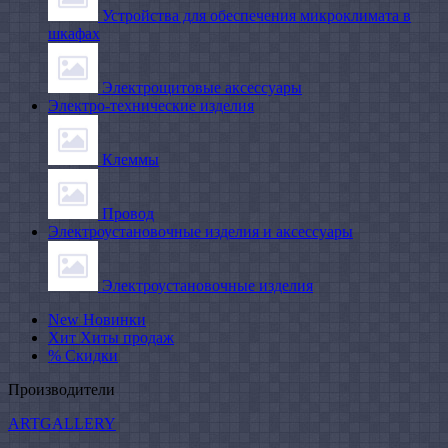
Устройства для обеспечения микроклимата в
шкафах
Электрощитовые аксессуары
Электро-технические изделия
Клеммы
Провод
Электроустановочные изделия и аксессуары
Электроустановочные изделия
New
Новинки
Хит
Хиты продаж
%
Скидки
Производители
ARTGALLERY