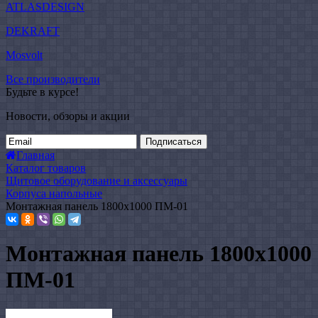
ATLASDESIGN
DEKRAFT
Mosvolt
Все производители
Будьте в курсе!
Новости, обзоры и акции
Подписаться
Главная
Каталог товаров
Щитовое оборудование и аксессуары
Корпуса напольные
Монтажная панель 1800x1000 ПМ-01
Монтажная панель 1800x1000
ПМ-01