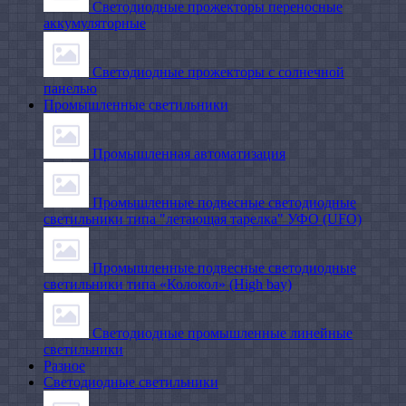
Светодиодные прожекторы переносные
аккумуляторные
Светодиодные прожекторы с солнечной
панелью
Промышленные светильники
Промышленная автоматизация
Промышленные подвесные cветодиодные
светильники типа "летающая тарелка" УФО (UFO)
Промышленные подвесные cветодиодные
светильники типа «Колокол» (High bay)
Светодиодные промышленные линейные
светильники
Разное
Светодиодные светильники