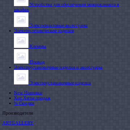
Устройства для обеспечения микроклимата в
шкафах
Электрощитовые аксессуары
Электро-технические изделия
Клеммы
Провод
Электроустановочные изделия и аксессуары
Электроустановочные изделия
New
Новинки
Хит
Хиты продаж
%
Скидки
Производители
ARTGALLERY