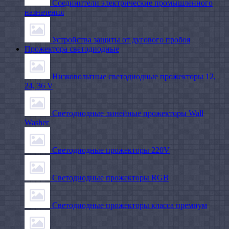
Соединители электрические промышленного
назначения
Устройства защиты от дугового пробоя
Прожектора светодиодные
Низковольтные светодиодные прожекторы 12,
24, 36 V
Светодиодные линейные прожекторы Wall
Washer
Светодиодные прожекторы 220V
Светодиодные прожекторы RGB
Светодиодные прожекторы класса премиум