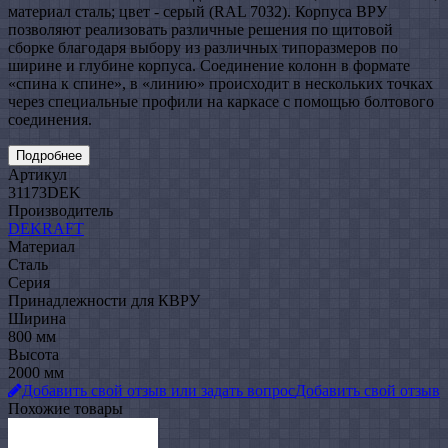
материал сталь; цвет - серый (RAL 7032). Корпуса ВРУ
позволяют реализовать различные решения по щитовой
сборке благодаря выбору из различных типоразмеров по
ширине и глубине корпуса. Соединение колонн в формате
«спина к спине», в «линию» происходит в нескольких точках
через специальные профили на каркасе с помощью болтового
соединения.
Подробнее
Артикул
31173DEK
Производитель
DEKRAFT
Материал
Сталь
Серия
Принадлежности для КВРУ
Ширина
800 мм
Высота
2000 мм
Добавить свой отзыв или задать вопрос
Добавить свой отзыв
Похожие товары