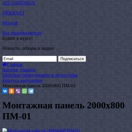
ATLASDESIGN
DEKRAFT
Mosvolt
Все производители
Будьте в курсе!
Новости, обзоры и акции
Подписаться
Главная
Каталог товаров
Щитовое оборудование и аксессуары
Корпуса напольные
Монтажная панель 2000x800 ПМ-01
Монтажная панель 2000x800
ПМ-01