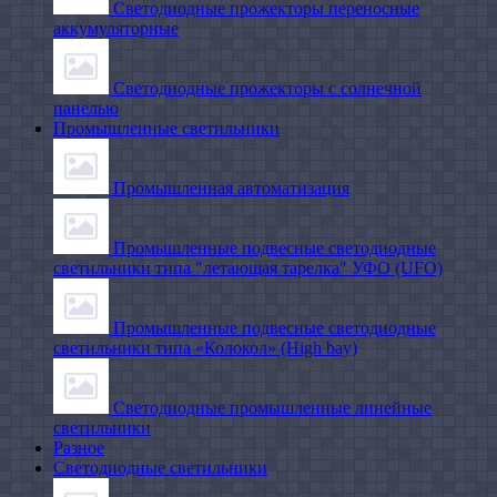
Светодиодные прожекторы переносные
аккумуляторные
Светодиодные прожекторы с солнечной
панелью
Промышленные светильники
Промышленная автоматизация
Промышленные подвесные cветодиодные
светильники типа "летающая тарелка" УФО (UFO)
Промышленные подвесные cветодиодные
светильники типа «Колокол» (High bay)
Светодиодные промышленные линейные
светильники
Разное
Светодиодные светильники