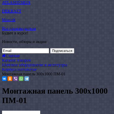
ATLASDESIGN
DEKRAFT
Mosvolt
Все производители
Будьте в курсе!
Новости, обзоры и акции
Подписаться
Главная
Каталог товаров
Щитовое оборудование и аксессуары
Корпуса напольные
Монтажная панель 300x1000 ПМ-01
Монтажная панель 300x1000
ПМ-01