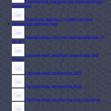
Соединители электрические промышленного
назначения
Устройства защиты от дугового пробоя
Прожектора светодиодные
Низковольтные светодиодные прожекторы 12,
24, 36 V
Светодиодные линейные прожекторы Wall
Washer
Светодиодные прожекторы 220V
Светодиодные прожекторы RGB
Светодиодные прожекторы класса премиум