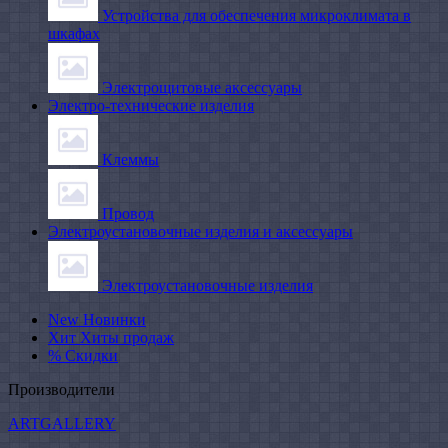
Устройства для обеспечения микроклимата в
шкафах
Электрощитовые аксессуары
Электро-технические изделия
Клеммы
Провод
Электроустановочные изделия и аксессуары
Электроустановочные изделия
New
Новинки
Хит
Хиты продаж
%
Скидки
Производители
ARTGALLERY