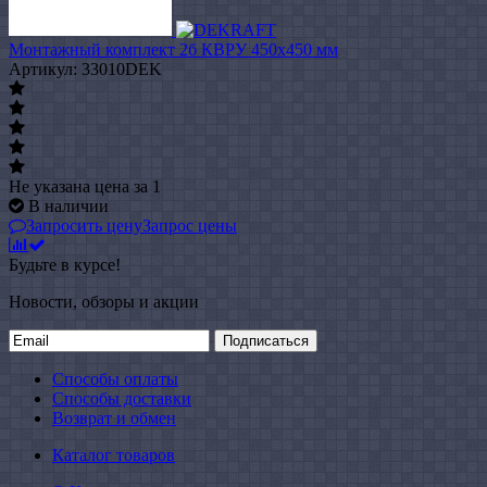
Монтажный комплект 2б КВРУ 450х450 мм
Артикул: 33010DEK
Не указана цена
за 1
В наличии
Запросить цену
Запрос цены
Будьте в курсе!
Новости, обзоры и акции
Подписаться
Способы оплаты
Способы доставки
Возврат и обмен
Каталог товаров