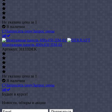
Не указана цена
за 1
В наличии
Запросить цену
Запрос цены
Монтажная панель 400x450 ПМ-01
Артикул: 31133DEK
Не указана цена
за 1
В наличии
Запросить цену
Запрос цены
Будьте в курсе!
Новости, обзоры и акции
Подписаться