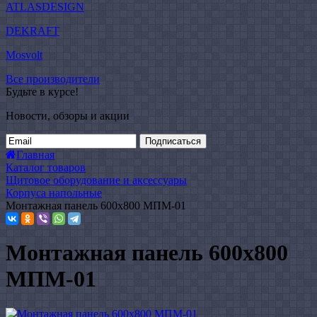
ATLASDESIGN
DEKRAFT
Mosvolt
Все производители
Будьте в курсе!
Новости, обзоры и акции
Подписаться
Главная
Каталог товаров
Щитовое оборудование и аксессуары
Корпуса напольные
Монтажная панель 600x800 МПМ-01
Монтажная панель 600x800
МПМ-01