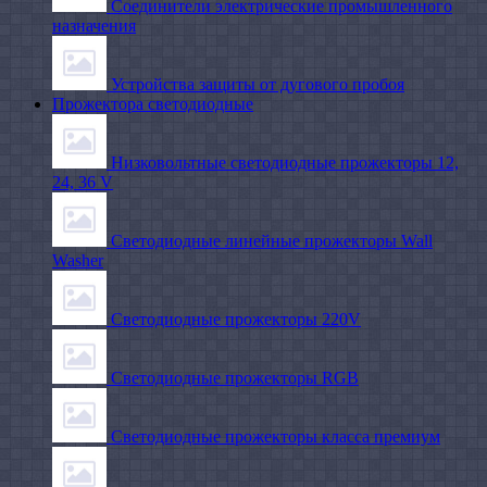
Соединители электрические промышленного
назначения
Устройства защиты от дугового пробоя
Прожектора светодиодные
Низковольтные светодиодные прожекторы 12,
24, 36 V
Светодиодные линейные прожекторы Wall
Washer
Светодиодные прожекторы 220V
Светодиодные прожекторы RGB
Светодиодные прожекторы класса премиум