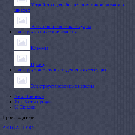
Устройства для обеспечения микроклимата в
шкафах
Электрощитовые аксессуары
Электро-технические изделия
Клеммы
Провод
Электроустановочные изделия и аксессуары
Электроустановочные изделия
New
Новинки
Хит
Хиты продаж
%
Скидки
Производители
ARTGALLERY