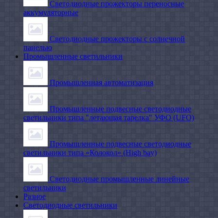
Светодиодные прожекторы переносные
аккумуляторные
Светодиодные прожекторы с солнечной
панелью
Промышленные светильники
Промышленная автоматизация
Промышленные подвесные cветодиодные
светильники типа "летающая тарелка" УФО (UFO)
Промышленные подвесные cветодиодные
светильники типа «Колокол» (High bay)
Светодиодные промышленные линейные
светильники
Разное
Светодиодные светильники