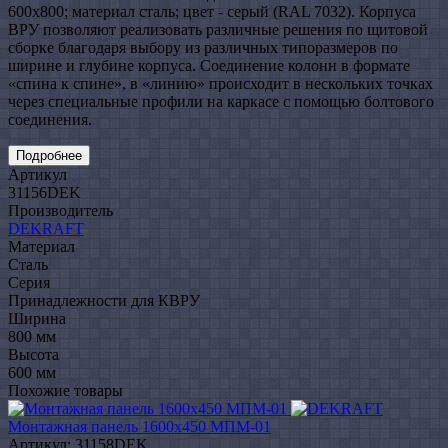
600x800; материал сталь; цвет - серый (RAL 7032). Корпуса
ВРУ позволяют реализовать различные решения по щитовой
сборке благодаря выбору из различных типоразмеров по
ширине и глубине корпуса. Соединение колонн в формате
«спина к спине», в «линию» происходит в нескольких точках
через специальные профили на каркасе с помощью болтового
соединения.
Подробнее
Артикул
31156DEK
Производитель
DEKRAFT
Материал
Сталь
Серия
Принадлежности для КВРУ
Ширина
800 мм
Высота
600 мм
Похожие товары
Монтажная панель 1600x450 МПМ-01
Артикул: 31158DEK