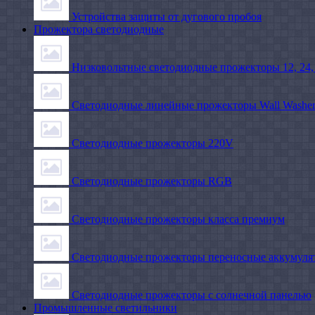
Устройства защиты от дугового пробоя
Прожектора светодиодные
Низковольтные светодиодные прожекторы 12, 24,
Светодиодные линейные прожекторы Wall Washe
Светодиодные прожекторы 220V
Светодиодные прожекторы RGB
Светодиодные прожекторы класса премиум
Светодиодные прожекторы переносные аккумуля
Светодиодные прожекторы с солнечной панелью
Промышленные светильники