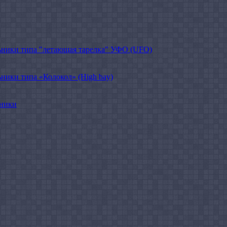
ники типа "летающая тарелка" УФО (UFO)
ики типа «Колокол» (High bay)
ьники