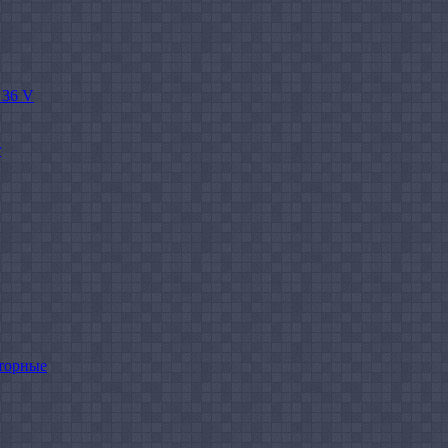
 36 V
r
торные