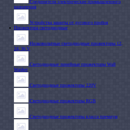
Соединители электрические промышленного
назначения
Устройства защиты от дугового пробоя
Прожектора светодиодные
Низковольтные светодиодные прожекторы 12,
24, 36 V
Светодиодные линейные прожекторы Wall
Washer
Светодиодные прожекторы 220V
Светодиодные прожекторы RGB
Светодиодные прожекторы класса премиум