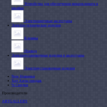
Устройства для обеспечения микроклимата в
шкафах
Электрощитовые аксессуары
Электро-технические изделия
Клеммы
Провод
Электроустановочные изделия и аксессуары
Электроустановочные изделия
New
Новинки
Хит
Хиты продаж
%
Скидки
Производители
ARTGALLERY