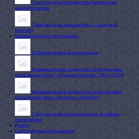
Светодиодные прожекторы переносные
аккумуляторные
Светодиодные прожекторы с солнечной
панелью
Промышленные светильники
Промышленная автоматизация
Промышленные подвесные cветодиодные
светильники типа "летающая тарелка" УФО (UFO)
Промышленные подвесные cветодиодные
светильники типа «Колокол» (High bay)
Светодиодные промышленные линейные
светильники
Разное
Светодиодные светильники