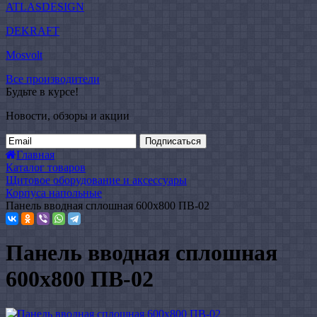
ATLASDESIGN
DEKRAFT
Mosvolt
Все производители
Будьте в курсе!
Новости, обзоры и акции
Подписаться
Главная
Каталог товаров
Щитовое оборудование и аксессуары
Корпуса напольные
Панель вводная сплошная 600x800 ПВ-02
Панель вводная сплошная
600x800 ПВ-02