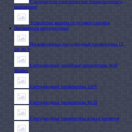
Соединители электрические промышленного
назначения
Устройства защиты от дугового пробоя
Прожектора светодиодные
Низковольтные светодиодные прожекторы 12,
24, 36 V
Светодиодные линейные прожекторы Wall
Washer
Светодиодные прожекторы 220V
Светодиодные прожекторы RGB
Светодиодные прожекторы класса премиум