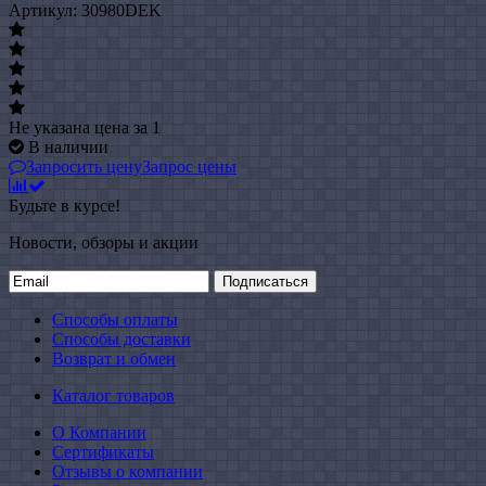
Артикул: 30980DEK
Не указана цена
за 1
В наличии
Запросить цену
Запрос цены
Будьте в курсе!
Новости, обзоры и акции
Подписаться
Способы оплаты
Способы доставки
Возврат и обмен
Каталог товаров
О Компании
Сертификаты
Отзывы о компании