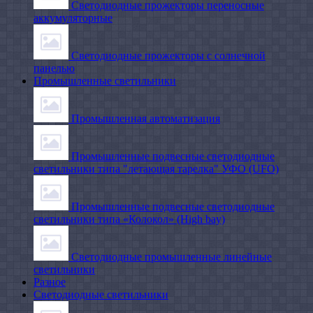
Светодиодные прожекторы переносные
аккумуляторные
Светодиодные прожекторы с солнечной
панелью
Промышленные светильники
Промышленная автоматизация
Промышленные подвесные cветодиодные
светильники типа "летающая тарелка" УФО (UFO)
Промышленные подвесные cветодиодные
светильники типа «Колокол» (High bay)
Светодиодные промышленные линейные
светильники
Разное
Светодиодные светильники