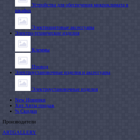
Устройства для обеспечения микроклимата в
шкафах
Электрощитовые аксессуары
Электро-технические изделия
Клеммы
Провод
Электроустановочные изделия и аксессуары
Электроустановочные изделия
New
Новинки
Хит
Хиты продаж
%
Скидки
Производители
ARTGALLERY