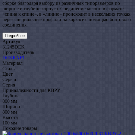
сборке благодаря выбору из различных типоразмеров по
ширине и глубине корпуса. Соединение колонн в формате
«спина к спине», в «линию» происходит в нескольких точках
через специальные профили на каркасе с помощью болтового
соединения.
Подробнее
Артикул
31245DEK
Производитель
DEKRAFT
Материал
Сталь
Цвет
Серый
Серия
Принадлежности для КВРУ
Глубина
800 мм
Ширина
800 мм
Высота
100 мм
Похожие товары