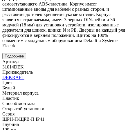
самозатухающего ABS-пластика. Корпус имеет
штампованные вводы для кабелей с разных сторон, и
расстояния до точек крепления указаны сзади. Корпус
является встраиваемым, имеет 3 черных DIN-рейки и 36
модулей (18 мм) для установки устройств, изолированные
держатели для шинок, шинки N и PE. Дверцы на каждый ряд
фиксируются в верхнем положении. Щиток на 100%
совместим с модульным оборудованием Dekraft и Systeme
Electric.
Подробнее
Артикул
31014DEK
Производитель
DEKRAFT
Цвет
Белый
Материал корпуса
Пластик
Способ монтажа
Открытой установки
Серия
ЩРН-П/ЩРВ-П IP41
Глубина
100 мм