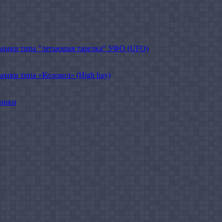
ники типа "летающая тарелка" УФО (UFO)
ики типа «Колокол» (High bay)
ьники