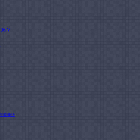
 36 V
r
торные