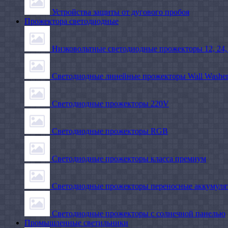
Устройства защиты от дугового пробоя
Прожектора светодиодные
Низковольтные светодиодные прожекторы 12, 24,
Светодиодные линейные прожекторы Wall Washe
Светодиодные прожекторы 220V
Светодиодные прожекторы RGB
Светодиодные прожекторы класса премиум
Светодиодные прожекторы переносные аккумуля
Светодиодные прожекторы с солнечной панелью
Промышленные светильники