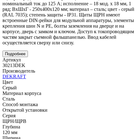
номинальный ток до 125 А; исполнение – 18 мод. х 18 мм, 1
ряд; ВхШхГ - 250х400х120 мм; материал – сталь; цвет - серый
(RAL 7035); степень защиты - IP31. Щиты ЩРН имеют
встроенные DIN-рейки для модульной аппаратуры, элементы
крепления шин N и PE, болты заземления на дверце и на
корпусе, дверь с замком и ключом. Доступ к токопроводящим
частям закрыт съемной фальшпанелью. Ввод кабелей
осуществляется сверху или снизу.
Подробнее
Артикул
30213DEK
Производитель
DEKRAFT
Цвет
Серый
Материал корпуса
Сталь
Способ монтажа
Открытой установки
Серия
ЩРН/ЩРВ
Глубина
120 мм
Ширина