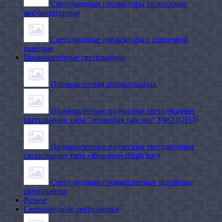
Светодиодные прожекторы переносные
аккумуляторные
Светодиодные прожекторы с солнечной
панелью
Промышленные светильники
Промышленная автоматизация
Промышленные подвесные cветодиодные
светильники типа "летающая тарелка" УФО (UFO)
Промышленные подвесные cветодиодные
светильники типа «Колокол» (High bay)
Светодиодные промышленные линейные
светильники
Разное
Светодиодные светильники