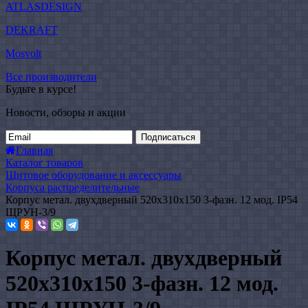
ATLASDESIGN
DEKRAFT
Mosvolt
Все производители
Будьте в курсе!
Новости, обзоры и акции
Подписаться
Главная
Каталог товаров
Щитовое оборудование и аксессуары
Корпуса распределительные
Корпус метал. двухдверный 520х310х150 3-фазн. 12 мод. IP54
ЩРУН-3/9
Корпус метал. двухдверный
520х310х150 3-фазн. 12 мод.