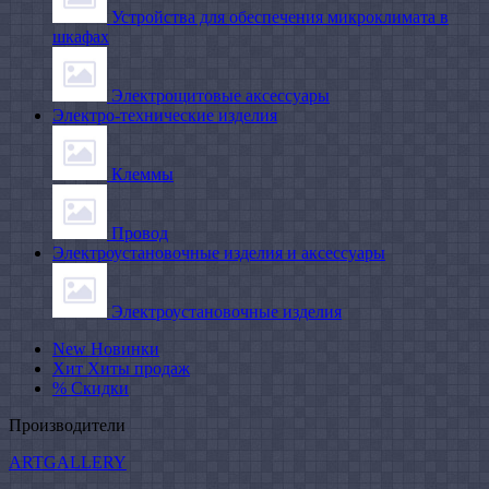
Устройства для обеспечения микроклимата в
шкафах
Электрощитовые аксессуары
Электро-технические изделия
Клеммы
Провод
Электроустановочные изделия и аксессуары
Электроустановочные изделия
New
Новинки
Хит
Хиты продаж
%
Скидки
Производители
ARTGALLERY