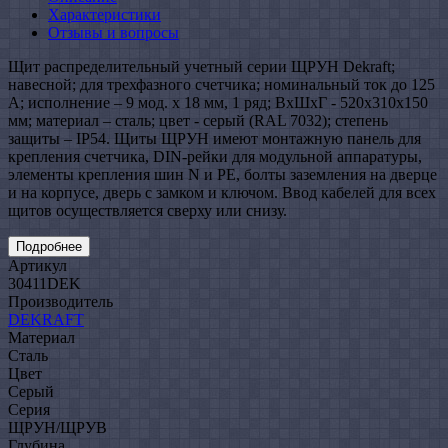
Характеристики
Отзывы и вопросы
Щит распределительный учетный серии ЩРУН Dekraft;
навесной; для трехфазного счетчика; номинальный ток до 125
А; исполнение – 9 мод. х 18 мм, 1 ряд; ВхШхГ - 520х310х150
мм; материал – сталь; цвет - серый (RAL 7032); степень
защиты – IP54. Щиты ЩРУН имеют монтажную панель для
крепления счетчика, DIN-рейки для модульной аппаратуры,
элементы крепления шин N и PE, болты заземления на дверце
и на корпусе, дверь с замком и ключом. Ввод кабелей для всех
щитов осуществляется сверху или снизу.
Подробнее
Артикул
30411DEK
Производитель
DEKRAFT
Материал
Сталь
Цвет
Серый
Серия
ЩРУН/ЩРУВ
Глубина