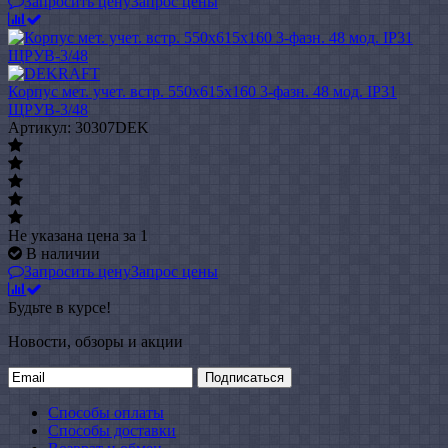
Запросить цену
Запрос цены
Корпус мет. учет. встр. 550х615х160 3-фазн. 48 мод. IP31
ЩРУВ-3/48
Артикул: 30307DEK
Не указана цена
за 1
В наличии
Запросить цену
Запрос цены
Будьте в курсе!
Новости, обзоры и акции
Подписаться
Способы оплаты
Способы доставки