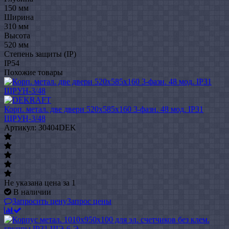
150 мм
Ширина
310 мм
Высота
520 мм
Степень защиты (IP)
IP54
Похожие товары
Корп. метал. две двери 520х585х160 3-фазн. 48 мод. IP31
ЩРУН-3/48
Артикул: 30404DEK
Не указана цена
за 1
В наличии
Запросить цену
Запрос цены