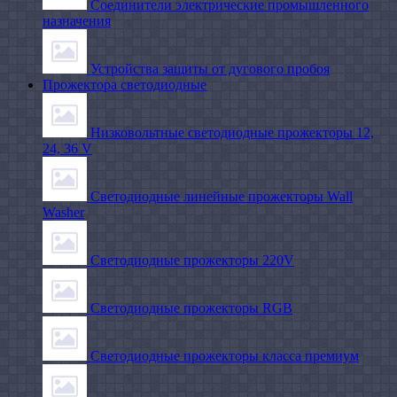
Соединители электрические промышленного
назначения
Устройства защиты от дугового пробоя
Прожектора светодиодные
Низковольтные светодиодные прожекторы 12,
24, 36 V
Светодиодные линейные прожекторы Wall
Washer
Светодиодные прожекторы 220V
Светодиодные прожекторы RGB
Светодиодные прожекторы класса премиум