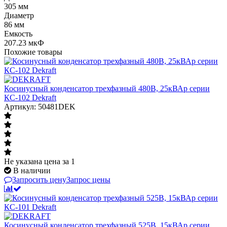
305 мм
Диаметр
86 мм
Емкость
207.23 мкФ
Похожие товары
Косинусный конденсатор трехфазный 480В, 25кВАр серии
КС-102 Dekraft
Артикул: 50481DEK
Не указана цена
за 1
В наличии
Запросить цену
Запрос цены
Косинусный конденсатор трехфазный 525В, 15кВАр серии