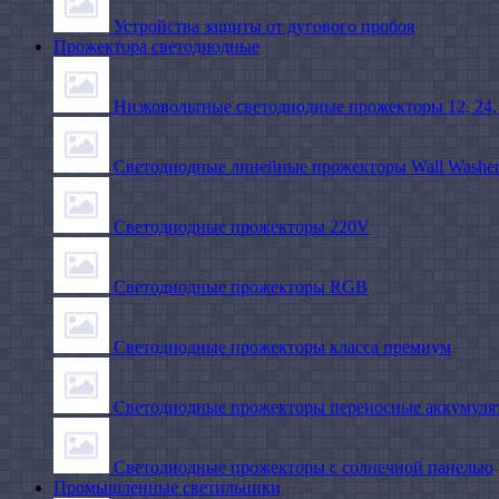
Устройства защиты от дугового пробоя
Прожектора светодиодные
Низковольтные светодиодные прожекторы 12, 24,
Светодиодные линейные прожекторы Wall Washe
Светодиодные прожекторы 220V
Светодиодные прожекторы RGB
Светодиодные прожекторы класса премиум
Светодиодные прожекторы переносные аккумуля
Светодиодные прожекторы с солнечной панелью
Промышленные светильники