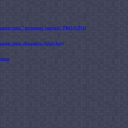
ники типа "летающая тарелка" УФО (UFO)
ики типа «Колокол» (High bay)
ьники