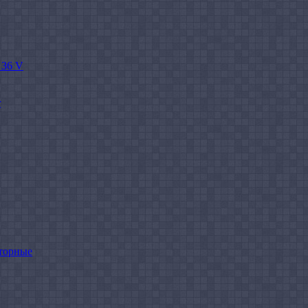
 36 V
r
торные