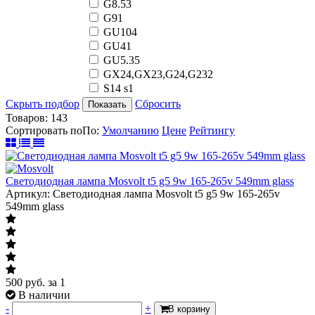
G8.5
3
G9
1
GU10
4
GU4
1
GU5.3
5
GX24,GX23,G24,G23
2
S14 s
1
Скрыть подбор
Сбросить
Показать
Товаров:
143
Сортировать по
По
:
Умолчанию
Цене
Рейтингу
Светодиодная лампа Mosvolt t5 g5 9w 165-265v 549mm glass
Артикул: Светодиодная лампа Mosvolt t5 g5 9w 165-265v
549mm glass
500
руб.
за 1
В наличии
-
+
В корзину