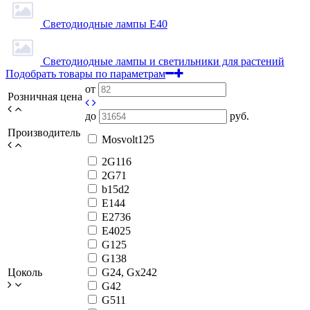
Светодиодные лампы Е40
Светодиодные лампы и светильники для растений
Подобрать товары по параметрам
от
Розничная цена
до
руб.
Производитель
Mosvolt
125
2G11
6
2G7
1
b15d
2
E14
4
E27
36
E40
25
G12
5
G13
8
Цоколь
G24, Gx24
2
G4
2
G5
11