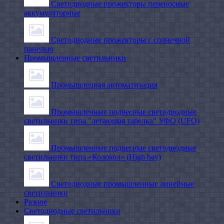
Светодиодные прожекторы переносные
аккумуляторные
Светодиодные прожекторы с солнечной
панелью
Промышленные светильники
Промышленная автоматизация
Промышленные подвесные cветодиодные
светильники типа "летающая тарелка" УФО (UFO)
Промышленные подвесные cветодиодные
светильники типа «Колокол» (High bay)
Светодиодные промышленные линейные
светильники
Разное
Светодиодные светильники