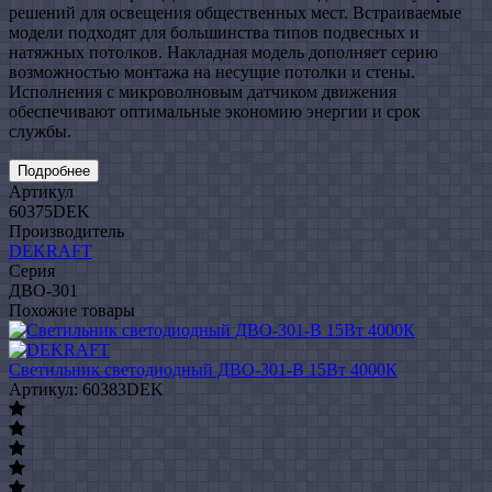
решений для освещения общественных мест. Встраиваемые
модели подходят для большинства типов подвесных и
натяжных потолков. Накладная модель дополняет серию
возможностью монтажа на несущие потолки и стены.
Исполнения с микроволновым датчиком движения
обеспечивают оптимальные экономию энергии и срок
службы.
Подробнее
Артикул
60375DEK
Производитель
DEKRAFT
Серия
ДВО-301
Похожие товары
Светильник светодиодный ДВО-301-В 15Вт 4000К
Артикул: 60383DEK