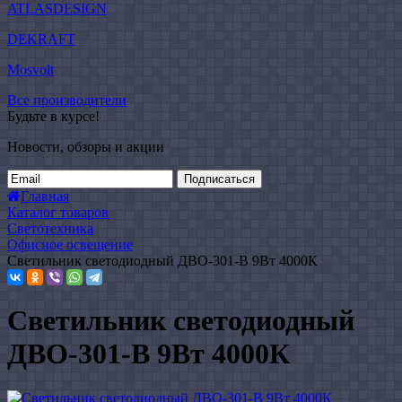
ATLASDESIGN
DEKRAFT
Mosvolt
Все производители
Будьте в курсе!
Новости, обзоры и акции
Подписаться
Главная
Каталог товаров
Светотехника
Офисное освещение
Светильник светодиодный ДВО-301-В 9Вт 4000К
Светильник светодиодный
ДВО-301-В 9Вт 4000К