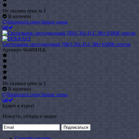
Не указана цена
за 1
В наличии
Запросить цену
Запрос цены
Светильник светодиодный ДВО-301-Н-С 9Вт 6500К сенсор
Артикул: 60409DEK
Не указана цена
за 1
В наличии
Запросить цену
Запрос цены
Будьте в курсе!
Новости, обзоры и акции
Подписаться
Способы оплаты