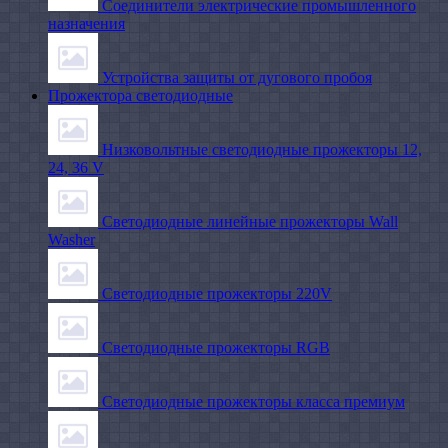
Соединители электрические промышленного
назначения
Устройства защиты от дугового пробоя
Прожектора светодиодные
Низковольтные светодиодные прожекторы 12,
24, 36 V
Светодиодные линейные прожекторы Wall
Washer
Светодиодные прожекторы 220V
Светодиодные прожекторы RGB
Светодиодные прожекторы класса премиум