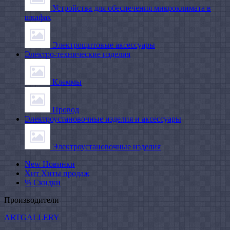
Устройства для обеспечения микроклимата в
шкафах
Электрощитовые аксессуары
Электро-технические изделия
Клеммы
Провод
Электроустановочные изделия и аксессуары
Электроустановочные изделия
New
Новинки
Хит
Хиты продаж
%
Скидки
Производители
ARTGALLERY