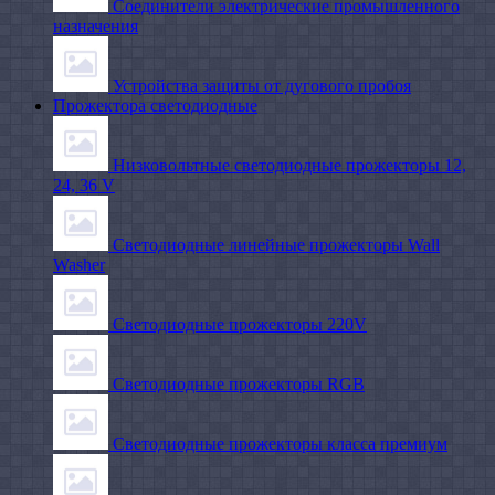
Соединители электрические промышленного
назначения
Устройства защиты от дугового пробоя
Прожектора светодиодные
Низковольтные светодиодные прожекторы 12,
24, 36 V
Светодиодные линейные прожекторы Wall
Washer
Светодиодные прожекторы 220V
Светодиодные прожекторы RGB
Светодиодные прожекторы класса премиум