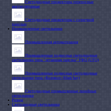
Светодиодные прожекторы переносные
аккумуляторные
Светодиодные прожекторы с солнечной
панелью
Промышленные светильники
Промышленная автоматизация
Промышленные подвесные cветодиодные
светильники типа "летающая тарелка" УФО (UFO)
Промышленные подвесные cветодиодные
светильники типа «Колокол» (High bay)
Светодиодные промышленные линейные
светильники
Разное
Светодиодные светильники