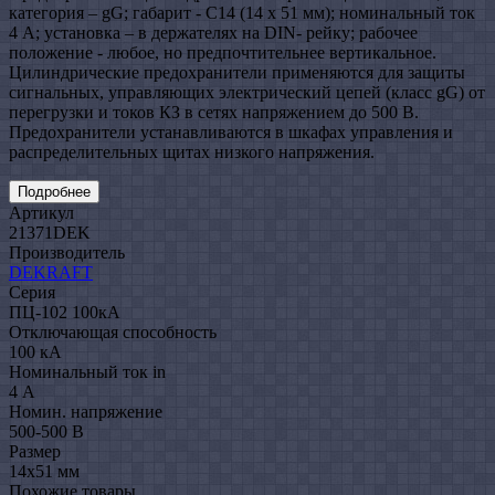
категория – gG; габарит - C14 (14 x 51 мм); номинальный ток
4 А; установка – в держателях на DIN- рейку; рабочее
положение - любое, но предпочтительнее вертикальное.
Цилиндрические предохранители применяются для защиты
сигнальных, управляющих электрический цепей (класс gG) от
перегрузки и токов КЗ в сетях напряжением до 500 В.
Предохранители устанавливаются в шкафах управления и
распределительных щитах низкого напряжения.
Подробнее
Артикул
21371DEK
Производитель
DEKRAFT
Серия
ПЦ-102 100кА
Отключающая способность
100 кА
Номинальный ток in
4 А
Номин. напряжение
500-500 В
Размер
14х51 мм
Похожие товары