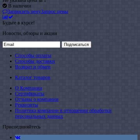
Не указана цена
за 1
В наличии
Запросить цену
Запрос цены
Будьте в курсе!
Новости, обзоры и акции
Подписаться
Способы оплаты
Способы доставки
Возврат и обмен
Каталог товаров
О Компании
Сертификаты
Отзывы о компании
Реквизиты
Политика компании в отношении обработки
персональных данных
Присоединяйтесь