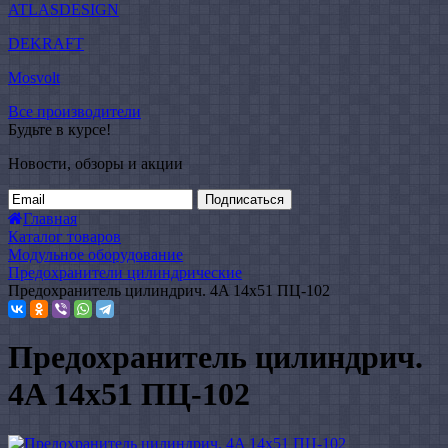
ATLASDESIGN
DEKRAFT
Mosvolt
Все производители
Будьте в курсе!
Новости, обзоры и акции
Подписаться
Главная
Каталог товаров
Модульное оборудование
Предохранители цилиндрические
Предохранитель цилиндрич. 4A 14x51 ПЦ-102
Предохранитель цилиндрич.
4A 14x51 ПЦ-102