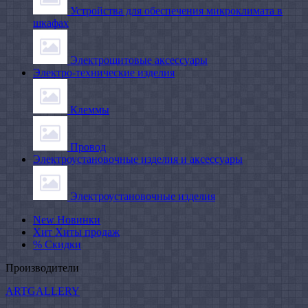
Устройства для обеспечения микроклимата в
шкафах
Электрощитовые аксессуары
Электро-технические изделия
Клеммы
Провод
Электроустановочные изделия и аксессуары
Электроустановочные изделия
New
Новинки
Хит
Хиты продаж
%
Скидки
Производители
ARTGALLERY