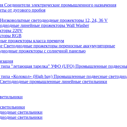
Соединители электрические промышленного назначения
иты от дугового пробоя
Низковольтные светодиодные прожекторы 12, 24, 36 V
одиодные линейные прожекторы Wall Washer
кторы 220V
кторы RGB
ные прожекторы класса премиум
Светодиодные прожекторы переносные аккумуляторные
одиодные прожекторы с солнечной панелью
изация
Промышленные подвесные
Промышленные подвесные cветодиодн
Светодиодные промышленные линейные светильники
ветильники
светильники
диодные светильники
диодные светильники