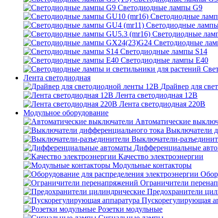
Светодиодные лампы G9
Светодиодные ламп
Светодиодные лампы
Светодиодные ламп
Светодиодные ла
Светодиодные лампы S14
Светодиодные лампы Е40
Све
Лента светодиодная
Драйвер для све
Лента светодиодная 12В
Лента светодиодная 220В
Модульное оборудование
Автоматические выключ
Выключатели д
Выключатели-разъединит
Дифференциальные авт
Качество электроэнергии
Модульные контакторы
Обор
Ограничители перена
Предохранители цил
Пускорегулирующая а
Розетки модульные
Сигнальные лампы