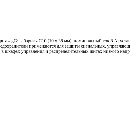
я – gG; габарит - C10 (10 x 38 мм); номинальный ток 8 А; устан
едохранители применяются для защиты сигнальных, управляющих
я в шкафах управления и распределительных щитах низкого напр