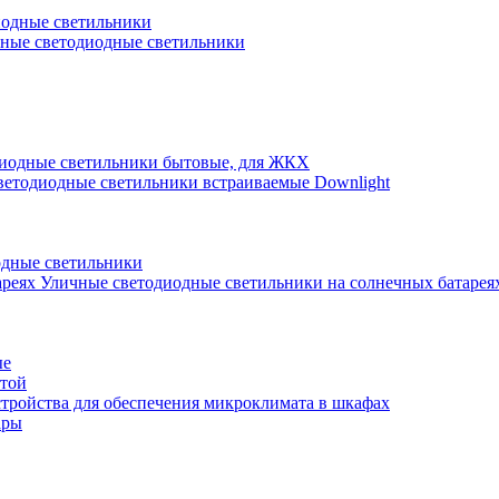
иодные светильники
ные светодиодные светильники
иодные светильники бытовые, для ЖКХ
ветодиодные светильники встраиваемые Downlight
одные светильники
Уличные светодиодные светильники на солнечных батарея
ые
атой
стройства для обеспечения микроклимата в шкафах
ары