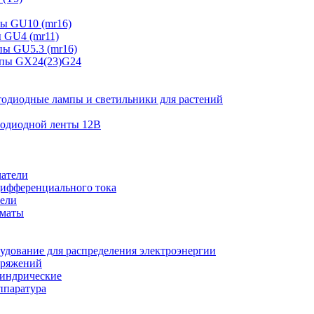
ы GU10 (mr16)
 GU4 (mr11)
ы GU5.3 (mr16)
мпы GX24(23)G24
тодиодные лампы и светильники для растений
тодиодной ленты 12В
атели
ифференциального тока
ели
оматы
удование для распределения электроэнергии
пряжений
индрические
ппаратура