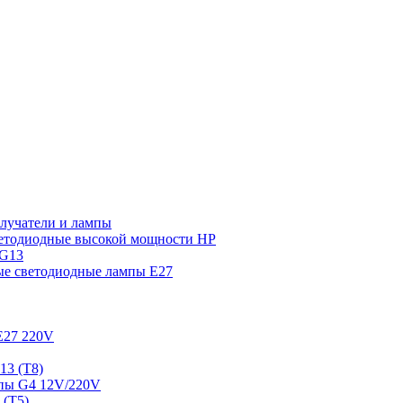
лучатели и лампы
етодиодные высокой мощности HP
 G13
ые светодиодные лампы E27
E27 220V
13 (T8)
пы G4 12V/220V
 (T5)