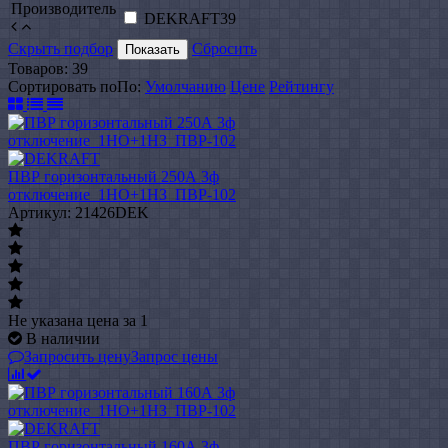
Производитель
DEKRAFT
39
Скрыть подбор
Сбросить
Показать
Товаров:
39
Сортировать по
По
:
Умолчанию
Цене
Рейтингу
ПВР горизонтальный 250А 3ф
отключение_1НО+1НЗ_ПВР-102
Артикул: 21426DEK
Не указана цена
за 1
В наличии
Запросить цену
Запрос цены
ПВР горизонтальный 160А 3ф