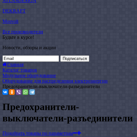
ATLASDESIGN
DEKRAFT
Mosvolt
Все производители
Будьте в курсе!
Новости, обзоры и акции
Подписаться
Главная
Каталог товаров
Модульное оборудование
Оборудование для распределения электроэнергии
Предохранители-выключатели-разъединители
Предохранители-
выключатели-разъединители
Подобрать товары по параметрам