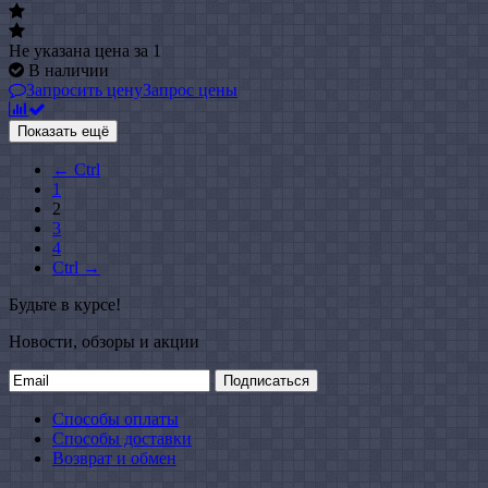
Не указана цена
за 1
В наличии
Запросить цену
Запрос цены
Показать ещё
← Ctrl
1
2
3
4
Ctrl →
Будьте в курсе!
Новости, обзоры и акции
Подписаться
Способы оплаты
Способы доставки
Возврат и обмен