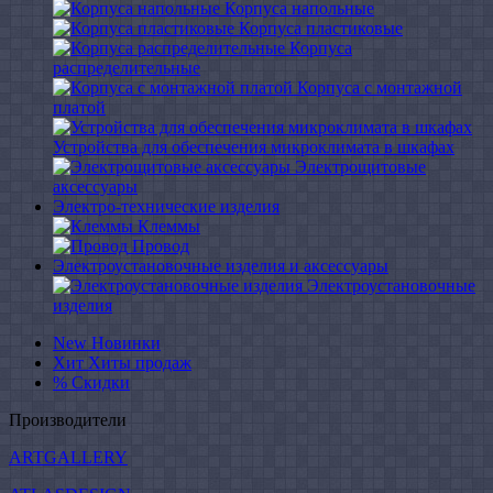
Корпуса напольные
Корпуса пластиковые
Корпуса
распределительные
Корпуса с монтажной
платой
Устройства для обеспечения микроклимата в шкафах
Электрощитовые
аксессуары
Электро-технические изделия
Клеммы
Провод
Электроустановочные изделия и аксессуары
Электроустановочные
изделия
New
Новинки
Хит
Хиты продаж
%
Скидки
Производители
ARTGALLERY