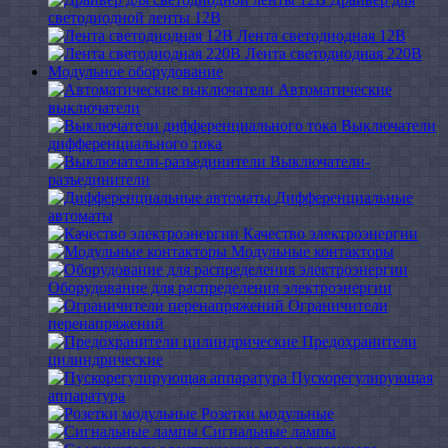
светодиодной ленты 12В
Лента светодиодная 12В
Лента светодиодная 220В
Модульное оборудование
Автоматические
выключатели
Выключатели
дифференциального тока
Выключатели-
разъединители
Дифференциальные
автоматы
Качество электроэнергии
Модульные контакторы
Оборудование для распределения электроэнергии
Ограничители
перенапряжений
Предохранители
цилиндрические
Пускорегулирующая
аппаратура
Розетки модульные
Сигнальные лампы