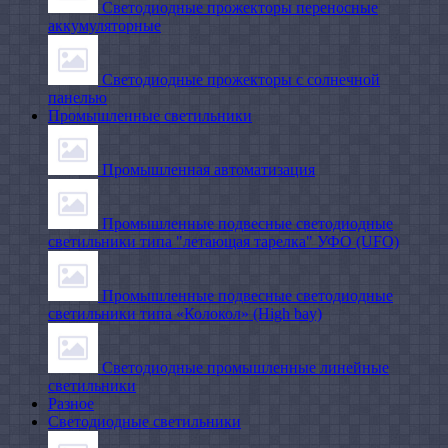
Светодиодные прожекторы переносные
аккумуляторные
Светодиодные прожекторы с солнечной
панелью
Промышленные светильники
Промышленная автоматизация
Промышленные подвесные cветодиодные
светильники типа "летающая тарелка" УФО (UFO)
Промышленные подвесные cветодиодные
светильники типа «Колокол» (High bay)
Светодиодные промышленные линейные
светильники
Разное
Светодиодные светильники