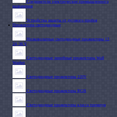
Соединители электрические промышленного
назначения
Устройства защиты от дугового пробоя
Прожектора светодиодные
Низковольтные светодиодные прожекторы 12,
24, 36 V
Светодиодные линейные прожекторы Wall
Washer
Светодиодные прожекторы 220V
Светодиодные прожекторы RGB
Светодиодные прожекторы класса премиум