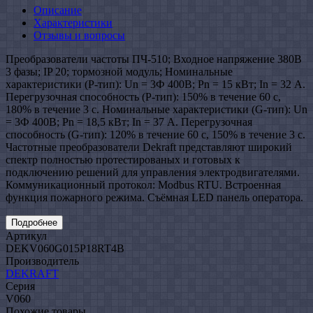
Описание
Характеристики
Отзывы и вопросы
Преобразователи частоты ПЧ-510; Входное напряжение 380В
3 фазы; IP 20; тормозной модуль; Номинальные
характеристики (P-тип): Un = 3Ф 400В; Pn = 15 кВт; In = 32 А.
Перегрузочная способность (P-тип): 150% в течение 60 с,
180% в течение 3 с. Номинальные характеристики (G-тип): Un
= 3Ф 400В; Pn = 18,5 кВт; In = 37 А. Перегрузочная
способность (G-тип): 120% в течение 60 с, 150% в течение 3 с.
Частотные преобразователи Dekraft представляют широкий
спектр полностью протестированых и готовых к
подключению решений для управления электродвигателями.
Коммуникационный протокол: Modbus RTU. Встроенная
функция пожарного режима. Съёмная LED панель оператора.
Подробнее
Артикул
DEKV060G015P18RT4B
Производитель
DEKRAFT
Серия
V060
Похожие товары