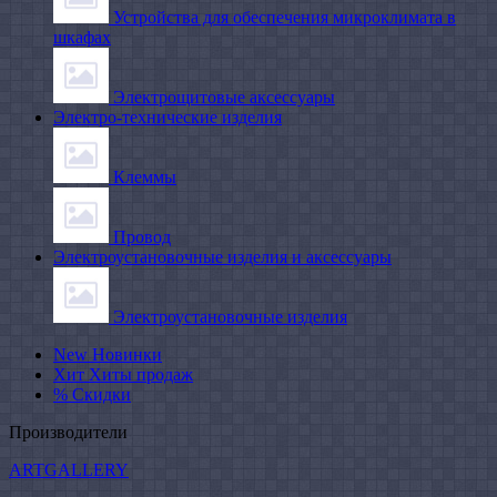
Устройства для обеспечения микроклимата в
шкафах
Электрощитовые аксессуары
Электро-технические изделия
Клеммы
Провод
Электроустановочные изделия и аксессуары
Электроустановочные изделия
New
Новинки
Хит
Хиты продаж
%
Скидки
Производители
ARTGALLERY