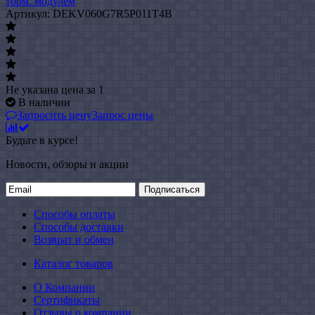
торм. модулем
Артикул: DEKV060G7R5P011T4B
Не указана цена
за 1
В наличии
Запросить цену
Запрос цены
Будьте в курсе!
Новости, обзоры и акции
Подписаться
Способы оплаты
Способы доставки
Возврат и обмен
Каталог товаров
О Компании
Сертификаты
Отзывы о компании