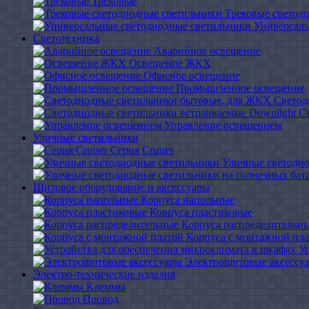
Трековые
Трековые светод
Универсаль
Светотехника
Аварийное освещение
Освещение ЖКХ
Офисное освещение
Промышленное освещение
Светод
С
Управление освещением
Уличные светильники
Серия Cruiser
Уличные светоди
Щитовое оборудование и аксессуары
Корпуса напольные
Корпуса пластиковые
Корпуса распределительн
Корпуса с монтажной пл
У
Электрощитовые аксессу
Электро-технические изделия
Клеммы
Провод