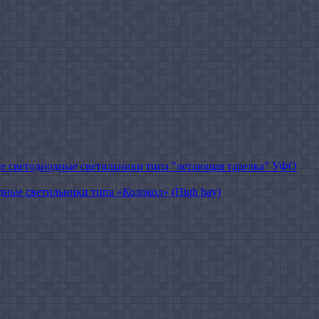
 cветодиодные светильники типа "летающая тарелка" УФО
ые светильники типа «Колокол» (High bay)