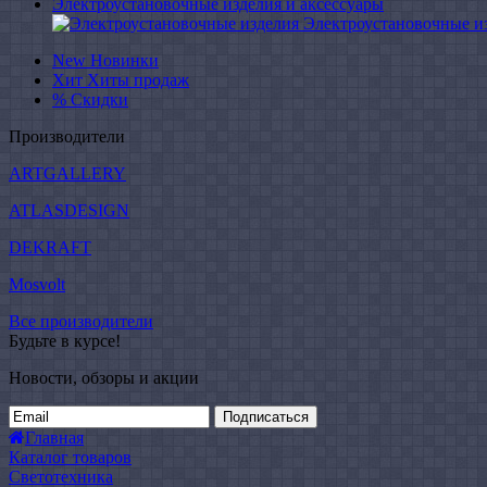
Электроустановочные изделия и аксессуары
Электроустановочные и
New
Новинки
Хит
Хиты продаж
%
Скидки
Производители
ARTGALLERY
ATLASDESIGN
DEKRAFT
Mosvolt
Все производители
Будьте в курсе!
Новости, обзоры и акции
Подписаться
Главная
Каталог товаров
Светотехника