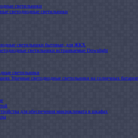
иодные светильники
ные светодиодные светильники
иодные светильники бытовые, для ЖКХ
ветодиодные светильники встраиваемые Downlight
одные светильники
Уличные светодиодные светильники на солнечных батарея
ые
атой
стройства для обеспечения микроклимата в шкафах
ары