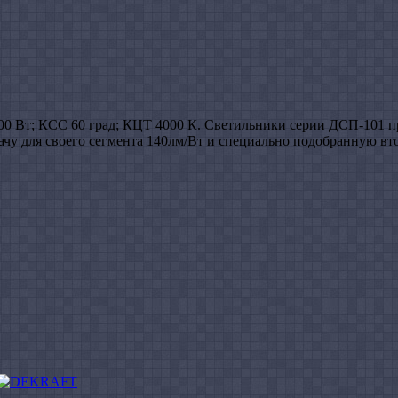
00 Вт; КСС 60 град; КЦТ 4000 К. Cветильники серии ДСП-101 
чу для своего сегмента 140лм/Вт и специально подобранную вт