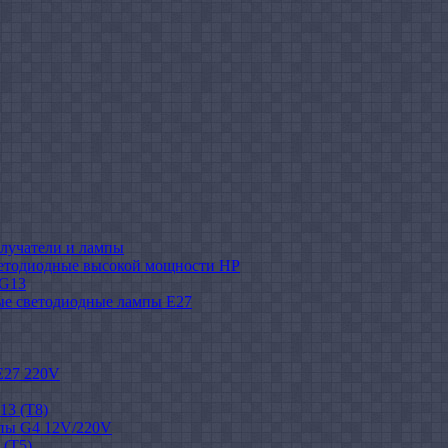
лучатели и лампы
етодиодные высокой мощности HP
 G13
ые светодиодные лампы E27
E27 220V
13 (T8)
пы G4 12V/220V
 (T5)