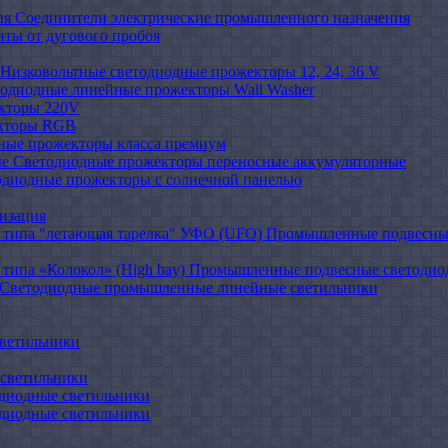
Соединители электрические промышленного назначения
иты от дугового пробоя
Низковольтные светодиодные прожекторы 12, 24, 36 V
одиодные линейные прожекторы Wall Washer
кторы 220V
кторы RGB
ные прожекторы класса премиум
Светодиодные прожекторы переносные аккумуляторные
одиодные прожекторы с солнечной панелью
изация
Промышленные подвесные
Промышленные подвесные cветодиодн
Светодиодные промышленные линейные светильники
ветильники
светильники
диодные светильники
диодные светильники