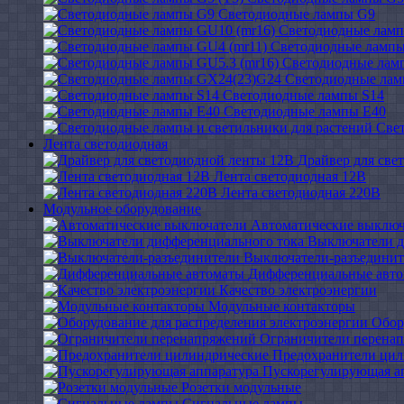
Светодиодные лампы G9
Светодиодные ламп
Светодиодные лампы
Светодиодные ламп
Светодиодные ла
Светодиодные лампы S14
Светодиодные лампы Е40
Све
Лента светодиодная
Драйвер для све
Лента светодиодная 12В
Лента светодиодная 220В
Модульное оборудование
Автоматические выключ
Выключатели д
Выключатели-разъединит
Дифференциальные авт
Качество электроэнергии
Модульные контакторы
Обор
Ограничители перена
Предохранители цил
Пускорегулирующая а
Розетки модульные
Сигнальные лампы