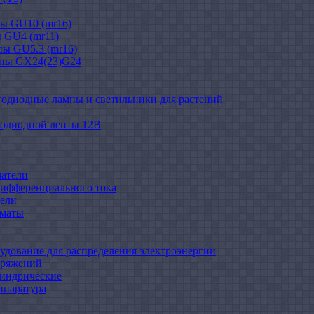
ы GU10 (mr16)
 GU4 (mr11)
ы GU5.3 (mr16)
мпы GX24(23)G24
тодиодные лампы и светильники для растений
тодиодной ленты 12В
атели
ифференциального тока
ели
оматы
удование для распределения электроэнергии
пряжений
индрические
ппаратура