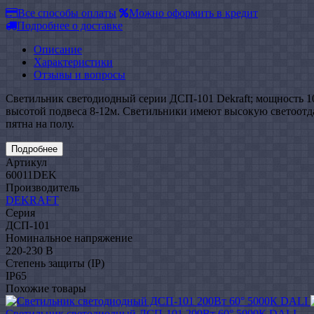
Все способы оплаты
Можно оформить в кредит
Подробнее о доставке
Описание
Характеристики
Отзывы и вопросы
Светильник светодиодный серии ДСП-101 Dekraft; мощность 1
высотой подвеса 8-12м. Светильники имеют высокую светоотда
пятна на полу.
Подробнее
Артикул
60011DEK
Производитель
DEKRAFT
Серия
ДСП-101
Номинальное напряжение
220-230 В
Степень защиты (IP)
IP65
Похожие товары
Светильник светодиодный ДСП-101 200Вт 60° 5000К DALI