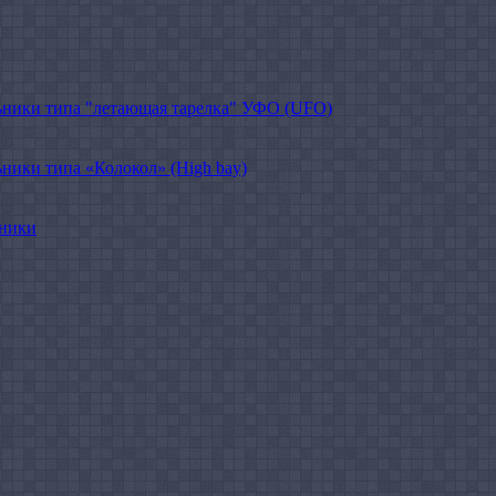
ники типа "летающая тарелка" УФО (UFO)
ики типа «Колокол» (High bay)
ьники