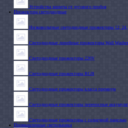
Устройства защиты от дугового пробоя
Прожектора светодиодные
Низковольтные светодиодные прожекторы 12, 24,
Светодиодные линейные прожекторы Wall Washe
Светодиодные прожекторы 220V
Светодиодные прожекторы RGB
Светодиодные прожекторы класса премиум
Светодиодные прожекторы переносные аккумуля
Светодиодные прожекторы с солнечной панелью
Промышленные светильники