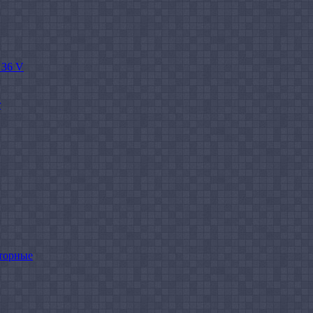
 36 V
r
торные