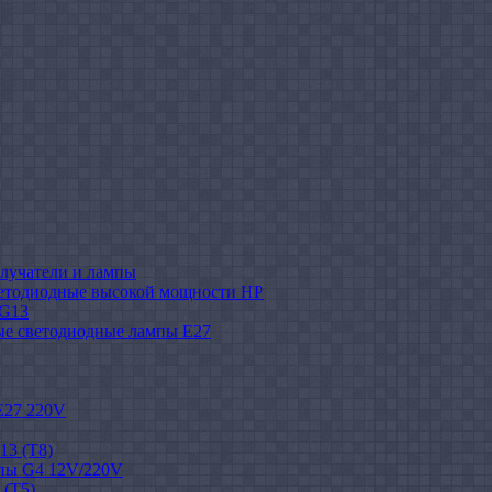
лучатели и лампы
етодиодные высокой мощности HP
 G13
ые светодиодные лампы E27
E27 220V
13 (T8)
пы G4 12V/220V
 (T5)