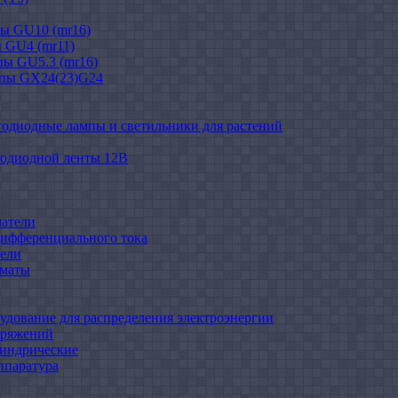
ы GU10 (mr16)
 GU4 (mr11)
ы GU5.3 (mr16)
мпы GX24(23)G24
тодиодные лампы и светильники для растений
тодиодной ленты 12В
атели
ифференциального тока
ели
оматы
удование для распределения электроэнергии
пряжений
индрические
ппаратура