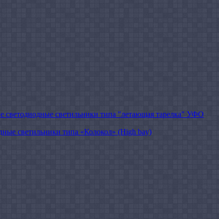
 cветодиодные светильники типа "летающая тарелка" УФО
ые светильники типа «Колокол» (High bay)