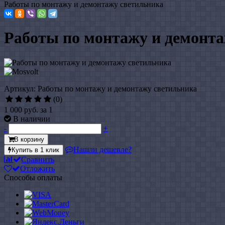
Работы по монтажу и демонтажу светильника
Работы по монтажу и демонт
Артикул: Работы по монтажу и демонтажу светильника
(0)
1 000 руб.
за 1
В наличии
-
+
В корзину
Нашли дешевле?
Купить в 1 клик
Сравнить
Отложить
Способы оплаты