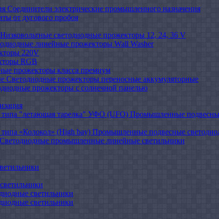
Соединители электрические промышленного назначения
иты от дугового пробоя
Низковольтные светодиодные прожекторы 12, 24, 36 V
одиодные линейные прожекторы Wall Washer
кторы 220V
кторы RGB
ные прожекторы класса премиум
Светодиодные прожекторы переносные аккумуляторные
одиодные прожекторы с солнечной панелью
изация
Промышленные подвесные
Промышленные подвесные cветодиодн
Светодиодные промышленные линейные светильники
ветильники
светильники
диодные светильники
диодные светильники