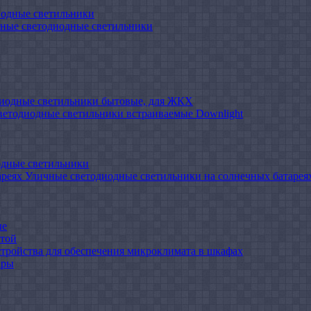
иодные светильники
ные светодиодные светильники
иодные светильники бытовые, для ЖКХ
ветодиодные светильники встраиваемые Downlight
одные светильники
Уличные светодиодные светильники на солнечных батарея
ые
атой
стройства для обеспечения микроклимата в шкафах
ары