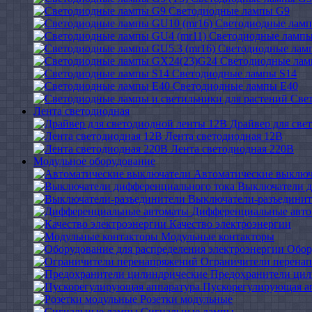
Светодиодные лампы G9
Светодиодные ламп
Светодиодные лампы
Светодиодные ламп
Светодиодные ла
Светодиодные лампы S14
Светодиодные лампы Е40
Све
Лента светодиодная
Драйвер для све
Лента светодиодная 12В
Лента светодиодная 220В
Модульное оборудование
Автоматические выключ
Выключатели д
Выключатели-разъединит
Дифференциальные авт
Качество электроэнергии
Модульные контакторы
Обор
Ограничители перена
Предохранители цил
Пускорегулирующая а
Розетки модульные
Сигнальные лампы