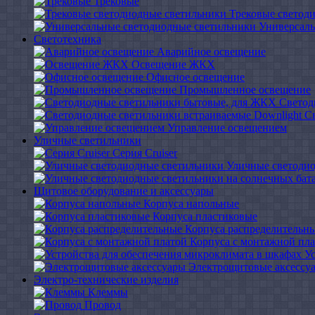
Трековые
Трековые светод
Универсаль
Светотехника
Аварийное освещение
Освещение ЖКХ
Офисное освещение
Промышленное освещение
Светод
С
Управление освещением
Уличные светильники
Серия Cruiser
Уличные светоди
Щитовое оборудование и аксессуары
Корпуса напольные
Корпуса пластиковые
Корпуса распределительн
Корпуса с монтажной пл
У
Электрощитовые аксессу
Электро-технические изделия
Клеммы
Провод