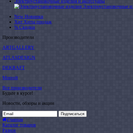
Электроустановочные изделия и аксессуары
Электроустановочные и
New
Новинки
Хит
Хиты продаж
%
Скидки
Производители
ARTGALLERY
ATLASDESIGN
DEKRAFT
Mosvolt
Все производители
Будьте в курсе!
Новости, обзоры и акции
Подписаться
Главная
Каталог товаров
Разное