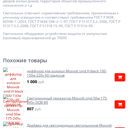
дворов жилых домов, территорий объектов промышленного
назначения и т.д
Светильник отвечают нормативным требованиям, применяемым к
уличному освещению и соответствуют требованиям ГОСТ Р МЭК
60598–1–2003, ГОСТ Р МЭК 598–2–1–97, ГОСТ Р 51317.3.2–2006, ГОСТ Р
51317.3.3–2008, ГОСТ Р 51318.15–99, ГОСТ Р 51514–99.
Светильник оборудован устройством защиты от импульсных
(грозовых) перенапряжений до 7000V
Похожие товары
диффузор для колокол Mosvolt smd H-black 100-
150w 220v 60 градусов
1 000
руб.
Светодиодный прожектор Mosvolt smd 50w 175-
245v DOB B9
807
руб.
Драйвер для светодиодных светильников Mosvolt