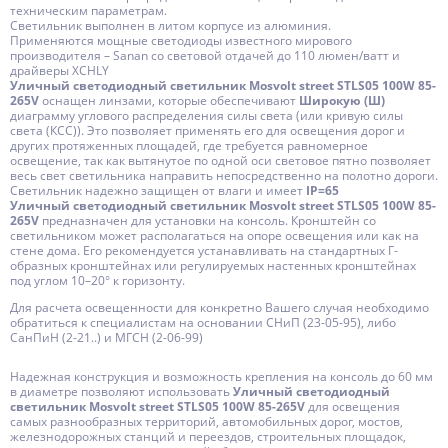
техническим параметрам.
Светильник выполнен в литом корпусе из алюминия.
Применяются мощные светодиоды известного мирового
производителя – Sanan со световой отдачей до 110 люмен/ватт и
драйверы XCHLY
Уличный светодиодный светильник Mosvolt street STLS05 100W 85-
265V
оснащен линзами, которые обеспечивают
Широкую (Ш)
диаграмму углового распределения силы света (или кривую силы
света (КСС)). Это позволяет применять его для освещения дорог и
других протяженных площадей, где требуется равномерное
освещение, так как вытянутое по одной оси световое пятно позволяет
весь свет светильника направить непосредственно на полотно дороги.
Светильник надежно защищен от влаги и имеет
IP=65
Уличный светодиодный светильник Mosvolt street STLS05 100W 85-
265V
предназначен для установки на консоль. Кронштейн со
светильником может располагаться на опоре освещения или как на
стене дома. Его рекомендуется устанавливать на стандартных Г-
образных кронштейнах или регулируемых настенных кронштейнах
под углом 10–20° к горизонту.
Для расчета освещенности для конкретно Вашего случая необходимо
обратиться к специалистам на основании СНиП (23-05-95), либо
СанПиН (2-21..) и МГСН (2-06-99)
Надежная конструкция и возможность крепления на консоль до 60 мм
в диаметре позволяют использовать
Уличный светодиодный
светильник Mosvolt street STLS05 100W 85-
265V
для освещения
самых разнообразных территорий, автомобильных дорог, мостов,
железнодорожных станций и переездов, строительных площадок,