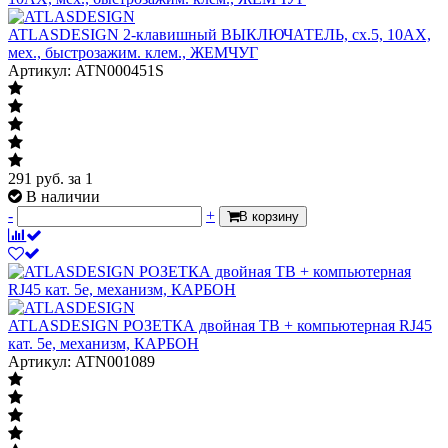
ATLASDESIGN 2-клавишный ВЫКЛЮЧАТЕЛЬ, сх.5, 10АХ,
мех., быстрозажим. клем., ЖЕМЧУГ
Артикул: ATN000451S
291
руб.
за 1
В наличии
-
+
В корзину
ATLASDESIGN РОЗЕТКА двойная ТВ + компьютерная RJ45
кат. 5e, механизм, КАРБОН
Артикул: ATN001089