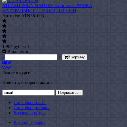
ATLASDESIGN NATURE 3-постовая РАМКА,
НАТУРАЛЬНОЕ СТЕКЛО, ЧЕРНЫЙ
Артикул: ATN361003
1 964
руб.
за 1
В наличии
-
+
В корзину
Будьте в курсе!
Новости, обзоры и акции
Подписаться
Способы оплаты
Способы доставки
Возврат и обмен
Каталог товаров