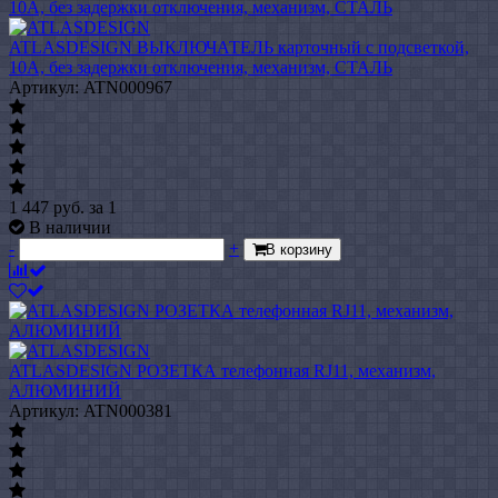
ATLASDESIGN ВЫКЛЮЧАТЕЛЬ карточный с подсветкой,
10А, без задержки отключения, механизм, СТАЛЬ
Артикул: ATN000967
1 447
руб.
за 1
В наличии
-
+
В корзину
ATLASDESIGN РОЗЕТКА телефонная RJ11, механизм,
АЛЮМИНИЙ
Артикул: ATN000381