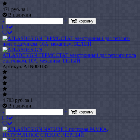
471
руб.
за 1
В наличии
-
+
В корзину
ATLASDESIGN ТЕРМОСТАТ электронный для теплого пола
с датчиком, 10A, механизм, БЕЛЫЙ
Артикул: ATN000135
4 783
руб.
за 1
В наличии
-
+
В корзину