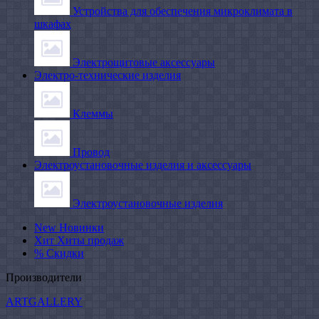
Устройства для обеспечения микроклимата в
шкафах
Электрощитовые аксессуары
Электро-технические изделия
Клеммы
Провод
Электроустановочные изделия и аксессуары
Электроустановочные изделия
New
Новинки
Хит
Хиты продаж
%
Скидки
Производители
ARTGALLERY