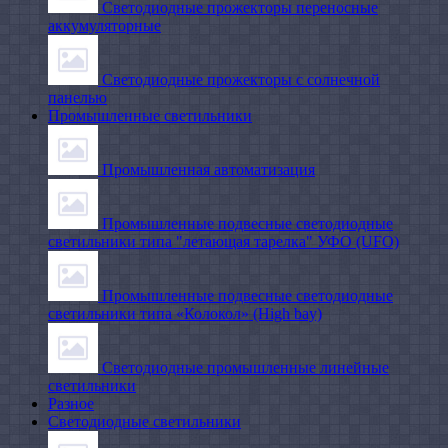
Светодиодные прожекторы переносные
аккумуляторные
Светодиодные прожекторы с солнечной
панелью
Промышленные светильники
Промышленная автоматизация
Промышленные подвесные cветодиодные
светильники типа "летающая тарелка" УФО (UFO)
Промышленные подвесные cветодиодные
светильники типа «Колокол» (High bay)
Светодиодные промышленные линейные
светильники
Разное
Светодиодные светильники