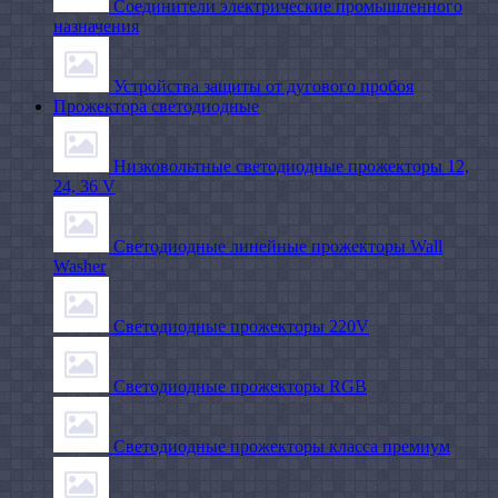
Соединители электрические промышленного
назначения
Устройства защиты от дугового пробоя
Прожектора светодиодные
Низковольтные светодиодные прожекторы 12,
24, 36 V
Светодиодные линейные прожекторы Wall
Washer
Светодиодные прожекторы 220V
Светодиодные прожекторы RGB
Светодиодные прожекторы класса премиум