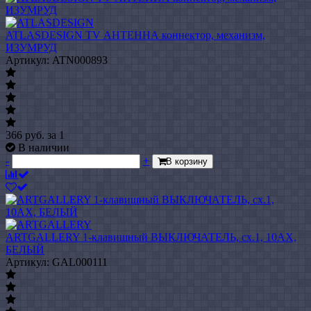
ATLASDESIGN TV АНТЕННА коннектор, механизм,
ИЗУМРУД
Артикул: ATN000893
366
руб.
за 1
В наличии
-
+
В корзину
ARTGALLERY 1-клавишный ВЫКЛЮЧАТЕЛЬ, сх.1, 10АХ,
БЕЛЫЙ
Артикул: GAL000111