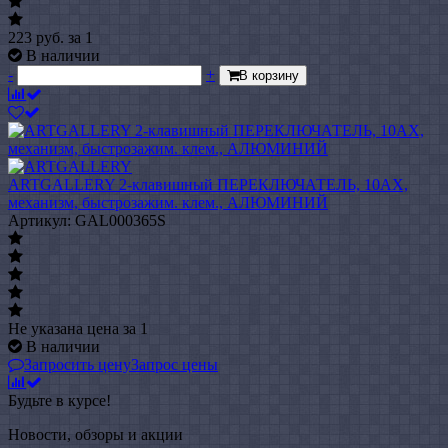
223
руб.
за 1
В наличии
-
+
В корзину
ARTGALLERY 2-клавишный ПЕРЕКЛЮЧАТЕЛЬ, 10АХ,
механизм, быстрозажим. клем., АЛЮМИНИЙ
Артикул: GAL000365S
Не указана цена
за 1
В наличии
Запросить цену
Запрос цены
Будьте в курсе!
Новости, обзоры и акции