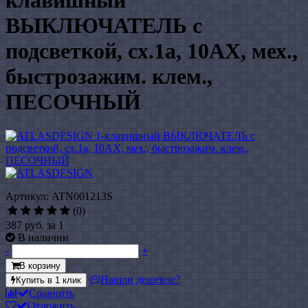
клавишный
ВЫКЛЮЧАТЕЛЬ с
подсветкой, сх.1а, 10АХ, мех.,
быстрозажим. клем.,
ПЕСОЧНЫЙ
Артикул: ATN001213S
(0)
387 руб.
за 1
В наличии
-
+
В корзину
Нашли дешевле?
Купить в 1 клик
Сравнить
Отложить