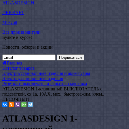
ATLASDESIGN
DEKRAFT
Mosvolt
Все производители
Будьте в курсе!
Новости, обзоры и акции
Подписаться
Главная
Каталог товаров
Электроустановочные изделия и аксессуары
Электроустановочные изделия
Розетки и выключатели скрытого монтажа
ATLASDESIGN 1-клавишный ВЫКЛЮЧАТЕЛЬ с
подсветкой, сх.1а, 10АХ, мех., быстрозажим. клем.,
ПЕСОЧНЫЙ
ATLASDESIGN 1-