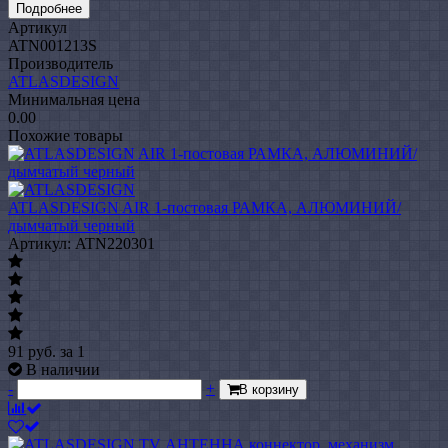
Подробнее
Артикул
ATN001213S
Производитель
ATLASDESIGN
Минимальная цена
0.00
Похожие товары
ATLASDESIGN AIR 1-постовая РАМКА, АЛЮМИНИЙ/
дымчатый черный
Артикул: ATN220301
91
руб.
за 1
В наличии
-
+
В корзину