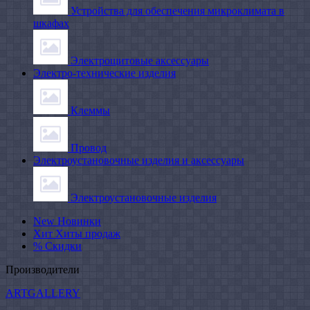
Устройства для обеспечения микроклимата в
шкафах
Электрощитовые аксессуары
Электро-технические изделия
Клеммы
Провод
Электроустановочные изделия и аксессуары
Электроустановочные изделия
New
Новинки
Хит
Хиты продаж
%
Скидки
Производители
ARTGALLERY