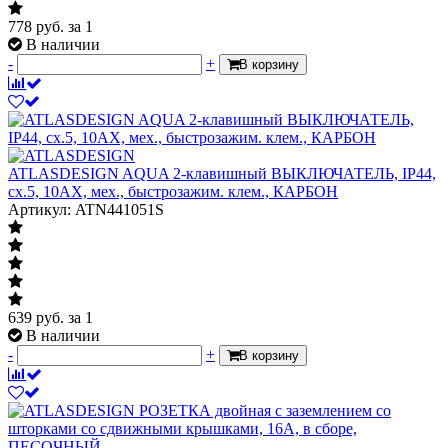
778
руб.
за 1
В наличии
-
+
В корзину
ATLASDESIGN AQUA 2-клавишный ВЫКЛЮЧАТЕЛЬ, IP44,
сх.5, 10АХ, мех., быстрозажим. клем., КАРБОН
Артикул: ATN441051S
639
руб.
за 1
В наличии
-
+
В корзину