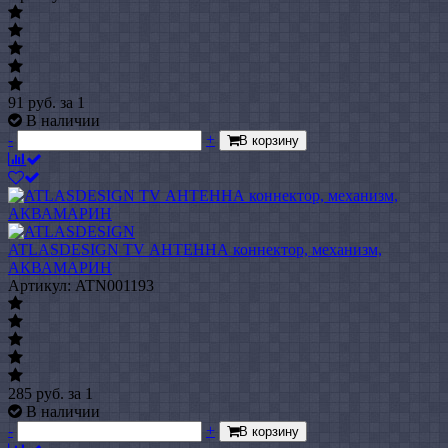
91
руб.
за 1
В наличии
-
+
В корзину
ATLASDESIGN TV АНТЕННА коннектор, механизм,
АКВАМАРИН
Артикул: ATN001193
285
руб.
за 1
В наличии
-
+
В корзину