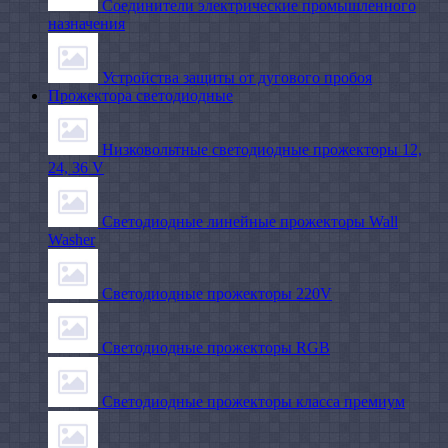
Соединители электрические промышленного
назначения
Устройства защиты от дугового пробоя
Прожектора светодиодные
Низковольтные светодиодные прожекторы 12,
24, 36 V
Светодиодные линейные прожекторы Wall
Washer
Светодиодные прожекторы 220V
Светодиодные прожекторы RGB
Светодиодные прожекторы класса премиум