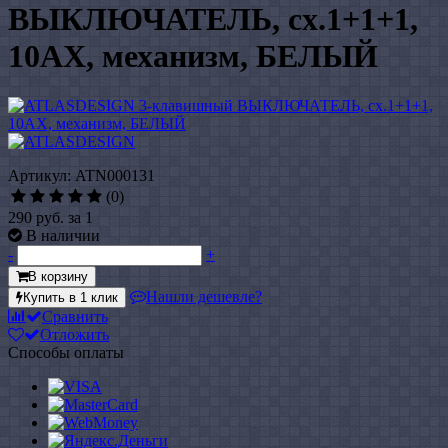
ВЫКЛЮЧАТЕЛЬ, сх.1+1+1,
10АХ, механизм, БЕЛЫЙ
Артикул: ATN000131
(0)
290 руб.
за 1
В наличии
-
+
В корзину
Нашли дешевле?
Купить в 1 клик
Сравнить
Отложить
Способы оплаты