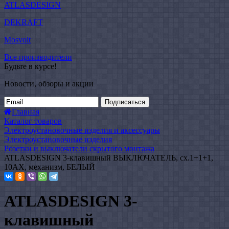
ATLASDESIGN
DEKRAFT
Mosvolt
Все производители
Будьте в курсе!
Новости, обзоры и акции
Подписаться
Главная
Каталог товаров
Электроустановочные изделия и аксессуары
Электроустановочные изделия
Розетки и выключатели скрытого монтажа
ATLASDESIGN 3-клавишный ВЫКЛЮЧАТЕЛЬ, сх.1+1+1,
10АХ, механизм, БЕЛЫЙ
ATLASDESIGN 3-
клавишный