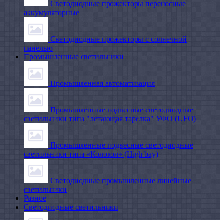
Светодиодные прожекторы переносные
аккумуляторные
Светодиодные прожекторы с солнечной
панелью
Промышленные светильники
Промышленная автоматизация
Промышленные подвесные cветодиодные
светильники типа "летающая тарелка" УФО (UFO)
Промышленные подвесные cветодиодные
светильники типа «Колокол» (High bay)
Светодиодные промышленные линейные
светильники
Разное
Светодиодные светильники