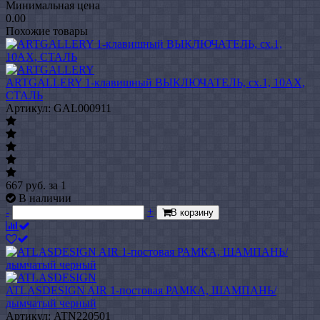
Минимальная цена
0.00
Похожие товары
ARTGALLERY 1-клавишный ВЫКЛЮЧАТЕЛЬ, сх.1, 10АХ,
СТАЛЬ
Артикул: GAL000911
667
руб.
за 1
В наличии
-
+
В корзину
ATLASDESIGN AIR 1-постовая РАМКА, ШАМПАНЬ/
дымчатый черный
Артикул: ATN220501