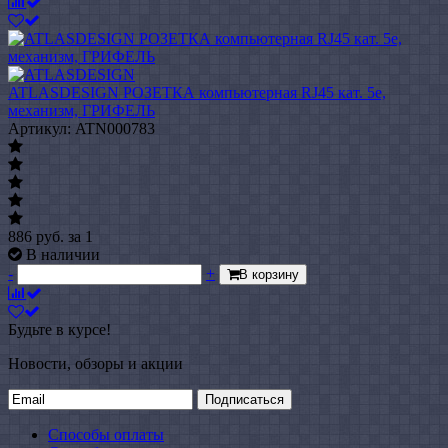
ATLASDESIGN РОЗЕТКА компьютерная RJ45 кат. 5e,
механизм, ГРИФЕЛЬ
Артикул: ATN000783
886
руб.
за 1
В наличии
-
+
В корзину
Будьте в курсе!
Новости, обзоры и акции
Подписаться
Способы оплаты