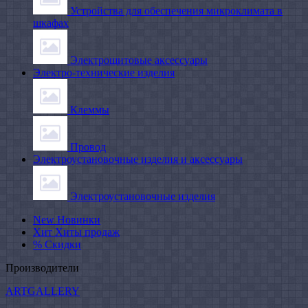
Устройства для обеспечения микроклимата в
шкафах
Электрощитовые аксессуары
Электро-технические изделия
Клеммы
Провод
Электроустановочные изделия и аксессуары
Электроустановочные изделия
New
Новинки
Хит
Хиты продаж
%
Скидки
Производители
ARTGALLERY