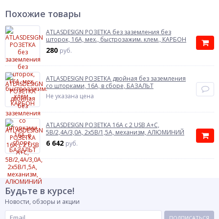
Похожие товары
ATLASDESIGN РОЗЕТКА без заземления без
шторок, 16А, мех., быстрозажим. клем., КАРБОН
280
руб.
ATLASDESIGN РОЗЕТКА двойная без заземления
со шторками, 16А, в сборе, БАЗАЛЬТ
Не указана цена
ATLASDESIGN РОЗЕТКА 16А c 2 USB A+C,
5В/2,4А/3,0А, 2х5В/1,5А, механизм, АЛЮМИНИЙ
6 642
руб.
Будьте в курсе!
Новости, обзоры и акции
ПОДПИСАТЬСЯ