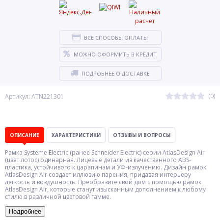
ВСЕ СПОСОБЫ ОПЛАТЫ
МОЖНО ОФОРМИТЬ В КРЕДИТ
ПОДРОБНЕЕ О ДОСТАВКЕ
(0)
Артикул: ATN221301
ОПИСАНИЕ
ХАРАКТЕРИСТИКИ
ОТЗЫВЫ И ВОПРОСЫ
Рамка Systeme Electric (ранее Schneider Electric) серии AtlasDesign Air
(цвет лотос) одинарная. Лицевые детали из качественного ABS-
пластика, устойчивого к царапинам и УФ-излучению. Дизайн рамок
AtlasDesign Air создает иллюзию парения, придавая интерьеру
легкость и воздушность. Преобразите свой дом с помощью рамок
AtlasDesign Air, которые станут изысканным дополнением к любому
стилю в различной цветовой гамме.
Подробнее