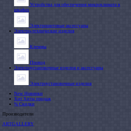
Устройства для обеспечения микроклимата в
шкафах
Электрощитовые аксессуары
Электро-технические изделия
Клеммы
Провод
Электроустановочные изделия и аксессуары
Электроустановочные изделия
New
Новинки
Хит
Хиты продаж
%
Скидки
Производители
ARTGALLERY