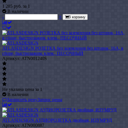
1 285
руб.
за 1
В наличии
-
+
В корзину
ATLASDESIGN РОЗЕТКА без заземления без шторок, 16А, в
сборе, быстрозажим. клем., ПЕСОЧНЫЙ
Артикул: ATN001240S
Не указана цена
за 1
В наличии
Запросить цену
Запрос цены
ATLASDESIGN АУДИОРОЗЕТКА двойная, ИЗУМРУД
Артикул: ATN000887