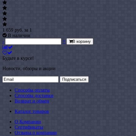
1 659
руб.
за 1
В наличии
-
+
В корзину
Будьте в курсе!
Новости, обзоры и акции
Подписаться
Способы оплаты
Способы доставки
Возврат и обмен
Каталог товаров
О Компании
Сертификаты
Отзывы о компании