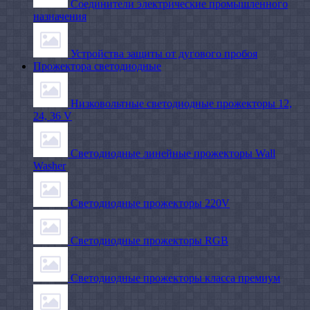
Соединители электрические промышленного
назначения
Устройства защиты от дугового пробоя
Прожектора светодиодные
Низковольтные светодиодные прожекторы 12,
24, 36 V
Светодиодные линейные прожекторы Wall
Washer
Светодиодные прожекторы 220V
Светодиодные прожекторы RGB
Светодиодные прожекторы класса премиум