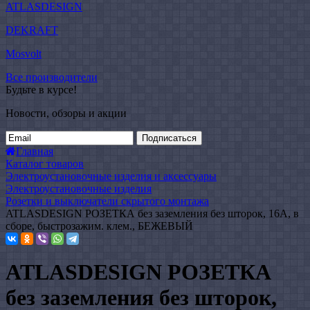
ATLASDESIGN
DEKRAFT
Mosvolt
Все производители
Будьте в курсе!
Новости, обзоры и акции
Подписаться
Главная
Каталог товаров
Электроустановочные изделия и аксессуары
Электроустановочные изделия
Розетки и выключатели скрытого монтажа
ATLASDESIGN РОЗЕТКА без заземления без шторок, 16А, в
сборе, быстрозажим. клем., БЕЖЕВЫЙ
ATLASDESIGN РОЗЕТКА
без заземления без шторок,