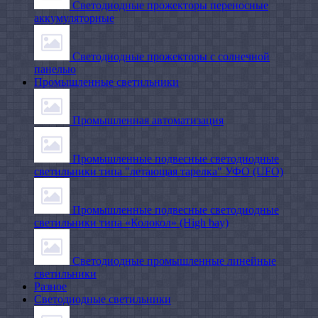
Светодиодные прожекторы переносные
аккумуляторные
Светодиодные прожекторы с солнечной
панелью
Промышленные светильники
Промышленная автоматизация
Промышленные подвесные cветодиодные
светильники типа "летающая тарелка" УФО (UFO)
Промышленные подвесные cветодиодные
светильники типа «Колокол» (High bay)
Светодиодные промышленные линейные
светильники
Разное
Светодиодные светильники