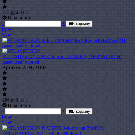
215
руб.
за 1
В наличии
-
+
В корзину
ATLASDESIGN AIR 3-постовая РАМКА, АКВАМАРИН/
дымчатый черный
Артикул: ATN221103
286
руб.
за 1
В наличии
-
+
В корзину