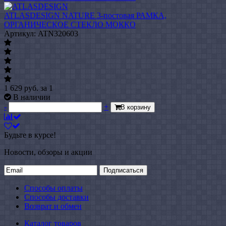
ATLASDESIGN NATURE 3-постовая РАМКА,
ОРГАНИЧЕСКОЕ СТЕКЛО МОККО
Артикул: ATN320603
1 629
руб.
за 1
В наличии
-
+
В корзину
Будьте в курсе!
Новости, обзоры и акции
Подписаться
Способы оплаты
Способы доставки
Возврат и обмен
Каталог товаров