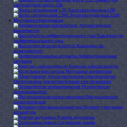
светодиодной ленты 12В
Лента светодиодная 12В
Лента светодиодная 220В
Модульное оборудование
Автоматические
выключатели
Выключатели
дифференциального тока
Выключатели-
разъединители
Дифференциальные
автоматы
Качество электроэнергии
Модульные контакторы
Оборудование для распределения электроэнергии
Ограничители
перенапряжений
Предохранители
цилиндрические
Пускорегулирующая
аппаратура
Розетки модульные
Сигнальные лампы