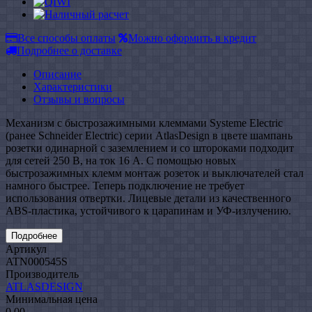
Все способы оплаты
Можно оформить в кредит
Подробнее о доставке
Описание
Характеристики
Отзывы и вопросы
Механизм с быстрозажимными клеммами Systeme Electric
(ранее Schneider Electric) серии AtlasDesign в цвете шампань
розетки одинарной с заземлением и со штороками подходит
для сетей 250 В, на ток 16 А. С помощью новых
быстрозажимных клемм монтаж розеток и выключателей стал
намного быстрее. Теперь подключение не требует
использования отвертки. Лицевые детали из качественного
ABS-пластика, устойчивого к царапинам и УФ-излучению.
Подробнее
Артикул
ATN000545S
Производитель
ATLASDESIGN
Минимальная цена
0.00