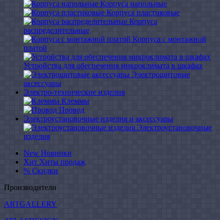
Корпуса напольные
Корпуса пластиковые
Корпуса
распределительные
Корпуса с монтажной
платой
Устройства для обеспечения микроклимата в шкафах
Электрощитовые
аксессуары
Электро-технические изделия
Клеммы
Провод
Электроустановочные изделия и аксессуары
Электроустановочные
изделия
New
Новинки
Хит
Хиты продаж
%
Скидки
Производители
ARTGALLERY