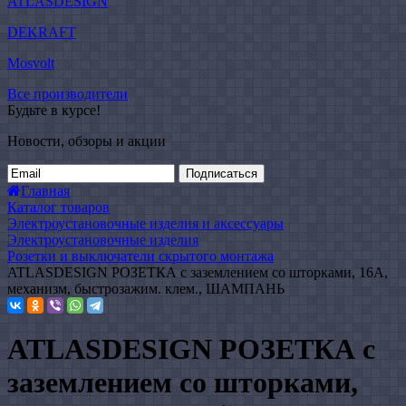
ATLASDESIGN
DEKRAFT
Mosvolt
Все производители
Будьте в курсе!
Новости, обзоры и акции
Подписаться
Главная
Каталог товаров
Электроустановочные изделия и аксессуары
Электроустановочные изделия
Розетки и выключатели скрытого монтажа
ATLASDESIGN РОЗЕТКА с заземлением со шторками, 16А,
механизм, быстрозажим. клем., ШАМПАНЬ
ATLASDESIGN РОЗЕТКА с
заземлением со шторками,