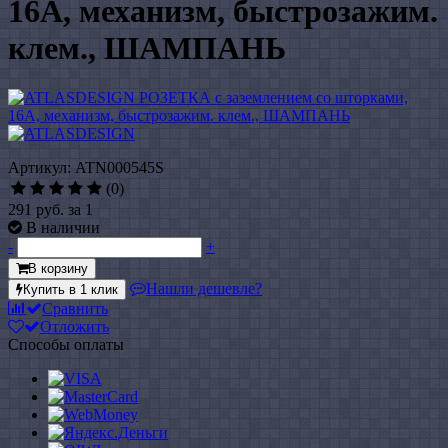
16А, механизм, быстрозажим.
клем., ШАМПАНЬ
Артикул: ATN000545S
(0)
291 руб.
за 1
В наличии
-
+
В корзину
Нашли дешевле?
Купить в 1 клик
Сравнить
Отложить
Способы оплаты