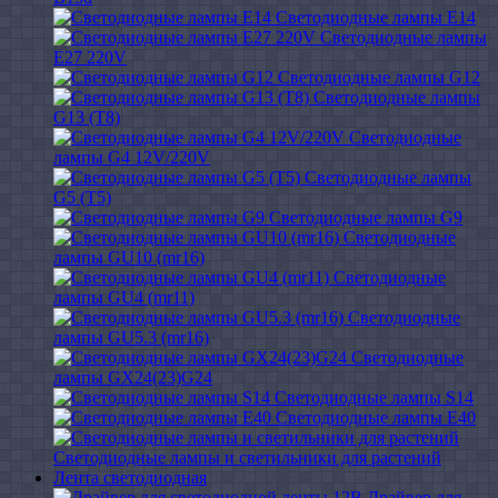
Светодиодные лампы E14
Светодиодные лампы
E27 220V
Светодиодные лампы G12
Светодиодные лампы
G13 (T8)
Светодиодные
лампы G4 12V/220V
Светодиодные лампы
G5 (T5)
Светодиодные лампы G9
Светодиодные
лампы GU10 (mr16)
Светодиодные
лампы GU4 (mr11)
Светодиодные
лампы GU5.3 (mr16)
Светодиодные
лампы GX24(23)G24
Светодиодные лампы S14
Светодиодные лампы Е40
Светодиодные лампы и светильники для растений
Лента светодиодная
Драйвер для