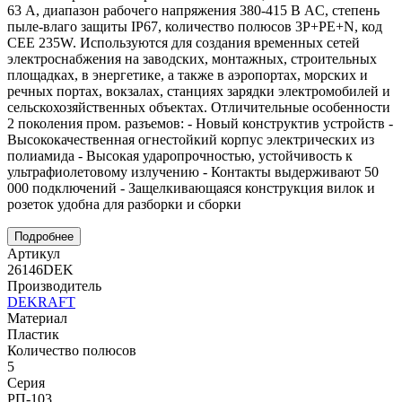
63 А, диапазон рабочего напряжения 380-415 В AC, степень
пыле-влаго защиты IP67, количество полюсов 3Р+РЕ+N, код
CEE 235W. Используются для создания временных сетей
электроснабжения на заводских, монтажных, строительных
площадках, в энергетике, а также в аэропортах, морских и
речных портах, вокзалах, станциях зарядки электромобилей и
сельскохозяйственных объектах. Отличительные особенности
2 поколения пром. разъемов: - Новый конструктив устройств -
Высококачественная огнестойкий корпус электрических из
полиамида - Высокая ударопрочностью, устойчивость к
ультрафиолетовому излучению - Контакты выдерживают 50
000 подключений - Защелкивающаяся конструкция вилок и
розеток удобна для разборки и сборки
Подробнее
Артикул
26146DEK
Производитель
DEKRAFT
Материал
Пластик
Количество полюсов
5
Серия
РП-103