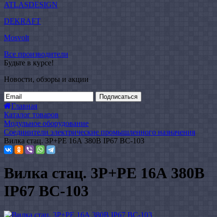
ATLASDESIGN
DEKRAFT
Mosvolt
Все производители
Будьте в курсе!
Новости, обзоры и акции
Подписаться
Главная
Каталог товаров
Модульное оборудование
Соединители электрические промышленного назначения
Вилка стац. 3Р+РЕ 16А 380В IP67 ВС-103
Вилка стац. 3Р+РЕ 16А 380В
IP67 ВС-103