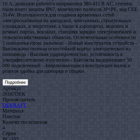
16 А, диапазон рабочего напряжения 380-415 В AC, степень
пыле-влаго защиты IP67, количество полюсов 3Р+РЕ, код CEE
514W. Используются для создания временных сетей
электроснабжения на заводских, монтажных, строительных
площадках, в энергетике, а также в аэропортах, морских и
речных портах, вокзалах, станциях зарядки электромобилей и
сельскохозяйственных объектах. Отличительные особенности
2 поколения пром. разъемов: - Новый конструктив устройств -
Высококачественная огнестойкий корпус электрических из
полиамида - Высокая ударопрочностью, устойчивость к
ультрафиолетовому излучению - Контакты выдерживают 50
000 подключений - Защелкивающаяся конструкция вилок и
розеток удобна для разборки и сборки
Подробнее
Артикул
26167DEK
Производитель
DEKRAFT
Материал
Пластик
Количество полюсов
4
Серия
ВС-103