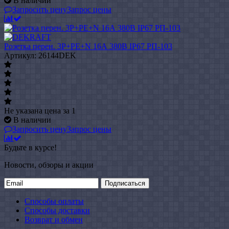
В наличии
Запросить цену
Запрос цены
Розетка перен. 3Р+РЕ+N 16А 380В IP67 РП-103
Артикул: 26144DEK
Не указана цена
за 1
В наличии
Запросить цену
Запрос цены
Будьте в курсе!
Новости, обзоры и акции
Подписаться
Способы оплаты
Способы доставки
Возврат и обмен