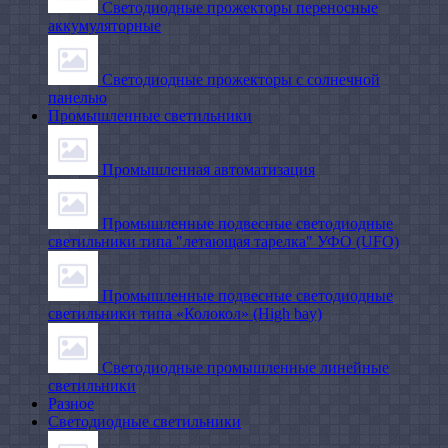
Светодиодные прожекторы переносные
аккумуляторные
Светодиодные прожекторы с солнечной
панелью
Промышленные светильники
Промышленная автоматизация
Промышленные подвесные cветодиодные
светильники типа "летающая тарелка" УФО (UFO)
Промышленные подвесные cветодиодные
светильники типа «Колокол» (High bay)
Светодиодные промышленные линейные
светильники
Разное
Светодиодные светильники