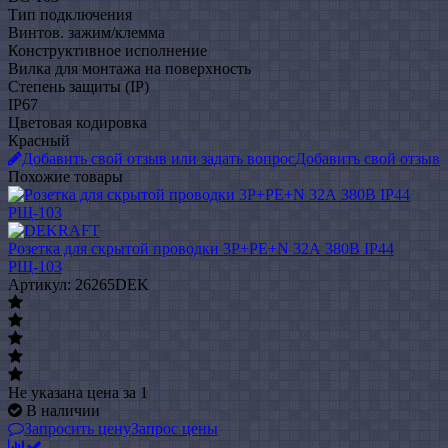
Тип подключения
Винтов. зажим/клемма
Конструктивное исполнение
Вилка для монтажа на поверхность
Степень защиты (IP)
IP67
Цветовая кодировка
Красный
Добавить свой отзыв или задать вопрос
Добавить свой отзыв
Похожие товары
Розетка для скрытой проводки 3Р+РЕ+N 32А 380В IP44
РЩ-103
Артикул: 26265DEK
Не указана цена
за 1
В наличии
Запросить цену
Запрос цены