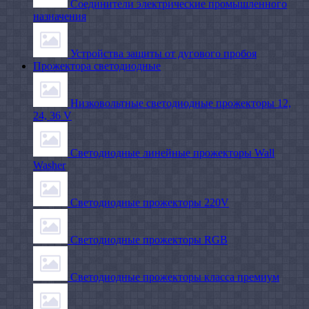
Соединители электрические промышленного
назначения
Устройства защиты от дугового пробоя
Прожектора светодиодные
Низковольтные светодиодные прожекторы 12,
24, 36 V
Светодиодные линейные прожекторы Wall
Washer
Светодиодные прожекторы 220V
Светодиодные прожекторы RGB
Светодиодные прожекторы класса премиум