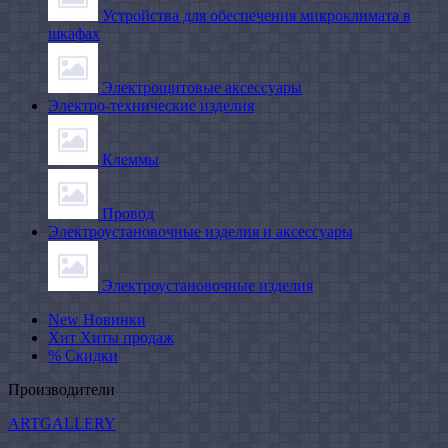
Устройства для обеспечения микроклимата в
шкафах
Электрощитовые аксессуары
Электро-технические изделия
Клеммы
Провод
Электроустановочные изделия и аксессуары
Электроустановочные изделия
New
Новинки
Хит
Хиты продаж
%
Скидки
Производители
ARTGALLERY