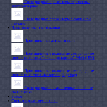
Светодиодные прожекторы переносные
аккумуляторные
Светодиодные прожекторы с солнечной
панелью
Промышленные светильники
Промышленная автоматизация
Промышленные подвесные cветодиодные
светильники типа "летающая тарелка" УФО (UFO)
Промышленные подвесные cветодиодные
светильники типа «Колокол» (High bay)
Светодиодные промышленные линейные
светильники
Разное
Светодиодные светильники