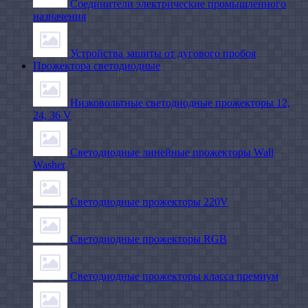
Соединители электрические промышленного
назначения
Устройства защиты от дугового пробоя
Прожектора светодиодные
Низковольтные светодиодные прожекторы 12,
24, 36 V
Светодиодные линейные прожекторы Wall
Washer
Светодиодные прожекторы 220V
Светодиодные прожекторы RGB
Светодиодные прожекторы класса премиум