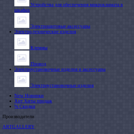
Устройства для обеспечения микроклимата в
шкафах
Электрощитовые аксессуары
Электро-технические изделия
Клеммы
Провод
Электроустановочные изделия и аксессуары
Электроустановочные изделия
New
Новинки
Хит
Хиты продаж
%
Скидки
Производители
ARTGALLERY