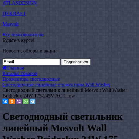
ATLASDESIGN
DEKRAFT
Mosvolt
Все производители
Будьте в курсе!
Новости, обзоры и акции
Подписаться
Главная
Каталог товаров
Прожектора светодиодные
Светодиодные линейные прожекторы Wall Washer
Светодиодный светильник линейный Mosvolt Wall Washer
Bridgelux 24W 175-245V AC 1 row
Светодиодный светильник
линейный Mosvolt Wall