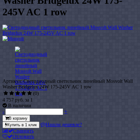
Washer Bridgelux 24W 175-
245V AC 1 row
Артикул: Светодиодный светильник линейный Mosvolt Wall
Washer Bridgelux 24W 175-245V AC 1 row
(0)
4 757 руб.
за 1
В наличии
-
+
В корзину
Нашли дешевле?
Купить в 1 клик
Сравнить
Отложить