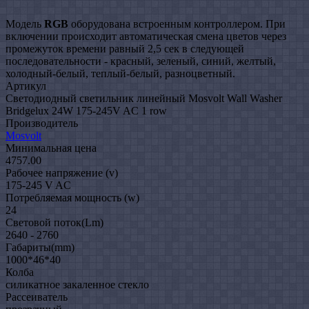
Модель
RGB
оборудована встроенным контроллером. При
включении происходит автоматическая смена цветов через
промежуток времени равный 2,5 сек в следующей
последовательности - красный, зеленый, синий, желтый,
холодный-белый, теплый-белый, разноцветный.
Артикул
Светодиодный светильник линейный Mosvolt Wall Washer
Bridgelux 24W 175-245V AC 1 row
Производитель
Mosvolt
Минимальная цена
4757.00
Рабочее напряжение (v)
175-245 V AC
Потребляемая мощность (w)
24
Световой поток(Lm)
2640 - 2760
Габариты(mm)
1000*46*40
Колба
силикатное закаленное стекло
Рассеиватель